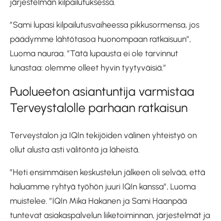
järjestelmän kilpailutuksessa.
”Sami lupasi kilpailutusvaiheessa pikkusormensa, jos
päädymme lähtötasoa huonompaan ratkaisuun”,
Luoma nauraa. ”Tätä lupausta ei ole tarvinnut
lunastaa: olemme olleet hyvin tyytyväisiä.”
Puolueeton asiantuntija varmistaa
Terveystalolle parhaan ratkaisun
Terveystalon ja IQIn tekijöiden välinen yhteistyö on
ollut alusta asti välitöntä ja läheistä.
”Heti ensimmäisen keskustelun jälkeen oli selvää, että
haluamme ryhtyä työhön juuri IQIn kanssa”, Luoma
muistelee. ”IQIn Mika Hakanen ja Sami Haanpää
tuntevat asiakaspalvelun liiketoiminnan, järjestelmät ja