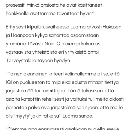
prosessit, minkä ansiosta he ovat käsittäneet
hankkeelle asettamme tavoitteet hyvin.”
Erityisesti kilpailutusvaiheessa Luoma arvosti Hakasen
ja Haanpään kykyä sanoittaa osaamistaan
ymmärrettävästi. Näin IQIn aiempi kokemus
vastaavista yhteistöistä eri yrityksistä antoi
Terveystalolle täyden hyödyn.
”Toinen olennainen kriteeri valinnallemme oli se, että
IQI on puolueeton toimija eikä edusta mitään tiettyä
järjestelmää tai toimittajaa. Tämä takasi sen, että
asioita katsottiin rehellisesti ja valituksi tuli meitä aidosti
parhaiten palveleva järjestelmä sen sijaan, että meille
olisi ’myyty’ jokin ratkaisu”, Luoma sanoo.
”Olemme aina ensisijaisesti asiakkaan puolella. Meille