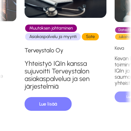
Muutoksen johtaminen
Dataohja
Asiakaspalvelu ja myynti
Sote
Julkishal
Keva
Terveystalo Oy
Kevan k
Yhteistyö IQIn kanssa
toimin
sujuvoitti Terveystalon
IQIn ja
le
sauma
asiakaspalvelua ja sen
yhteis
järjestelmiä
Lu
Lue lisää