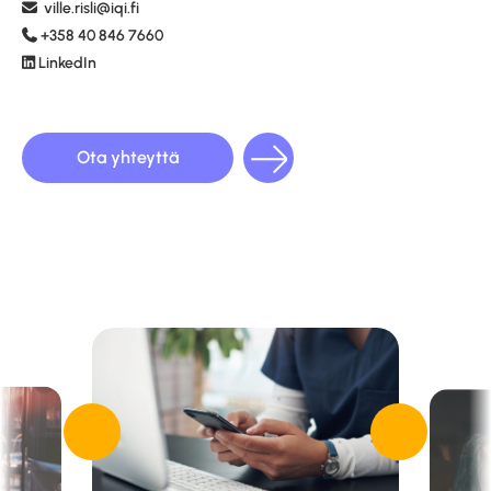
ville.risli
@iqi.fi
+358 40 846 7660
LinkedIn
Ota yhteyttä