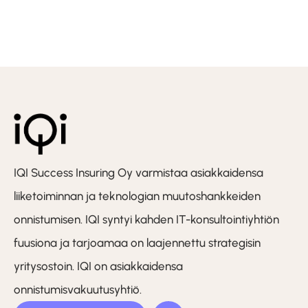
IQI Success Insuring Oy varmistaa asiakkaidensa
liiketoiminnan ja teknologian muutoshankkeiden
onnistumisen. IQI syntyi kahden IT-konsultointiyhtiön
fuusiona ja tarjoamaa on laajennettu strategisin
yritysostoin. IQI on asiakkaidensa
onnistumisvakuutusyhtiö.