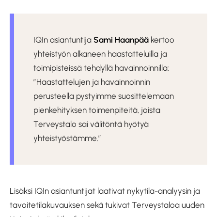
IQIn asiantuntija
Sami Haanpää
kertoo
yhteistyön alkaneen haastatteluilla ja
toimipisteissä tehdyllä havainnoinnilla:
”Haastattelujen ja havainnoinnin
perusteella pystyimme suosittelemaan
pienkehityksen toimenpiteitä, joista
Terveystalo sai välitöntä hyötyä
yhteistyöstämme.”
Lisäksi IQIn asiantuntijat laativat nykytila-analyysin ja
tavoitetilakuvauksen sekä tukivat Terveystaloa uuden