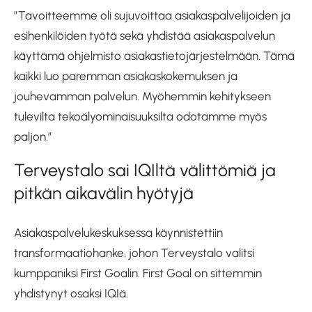
”Tavoitteemme oli sujuvoittaa asiakaspalvelijoiden ja
esihenkilöiden työtä sekä yhdistää asiakaspalvelun
käyttämä ohjelmisto asiakastietojärjestelmään. Tämä
kaikki luo paremman asiakaskokemuksen ja
jouhevamman palvelun. Myöhemmin kehitykseen
tulevilta tekoälyominaisuuksilta odotamme myös
paljon.”
Terveystalo sai IQIltä välittömiä ja
pitkän aikavälin hyötyjä
Asiakaspalvelukeskuksessa käynnistettiin
transformaatiohanke, johon Terveystalo valitsi
kumppaniksi First Goalin. First Goal on sittemmin
yhdistynyt osaksi IQIä.