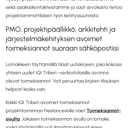
sekä asiakaskontakteistamme ja saat arvokasta tietoa
projektiammattilaisen työn kehityssuunnista.
PMO, projektipäällikkö, arkkitehti ja
järjestelmäkehityksen avoimet
toimeksiannot suoraan sähköpostiisi
Lomakkeen täyttämällä tilaat uutiskirjeen, joka kokoaa
yhteen uudet IQI Triben -verkostolaisille avoinna
olevat toimeksiannot. Voit peruuttaa kirjeen tilauksen
helposti koska vain.
Kaikki IQI Triben avoimet toimeksiannot
projektitoiminnan freelancereille näet
Toimeksiannot-
sivulta
. Jokaisen toimeksiannon sivulla on lomake,
jonka täyttämällä voit ilmoittaa kiinnostuksesi