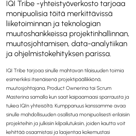
IQI Tribe -yhteistyöverkosto tarjoaa
monipuolisia töitä merkittävissä
liiketoiminnan ja teknologian
muutoshankkeissa projektinhallinnan,
muutosjohtamisen, data-analytiikan
ja ohjelmistokehityksen parissa.
IQI Tribe tarjoaa sinulle mahtavan tilaisuuden toimia
esimerkiksi itsenäisenä projektipäällikkönä,
muutosjohtajana, Product Ownerina tai Scrum
Masterina samalla kun saat kaipaamaasi sparrausta ja
tukea IQIn yhteisöltä. Kumppanuus kanssamme avaa
sinulle mahdollisuuden osallistua monipuolisesti erilaisiin
projekteihin ja julkisiin kilpailutuksiin, joiden kautta voit
kehittää osaamistasi ja laajentaa kokemustasi