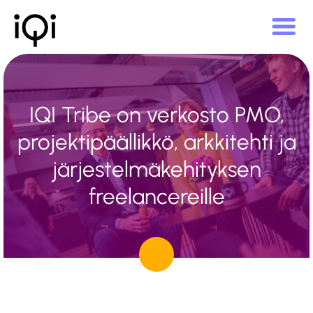
IQI Tribe on verkosto PMO,
projektipäällikkö, arkkitehti ja
järjestelmäkehityksen
freelancereille