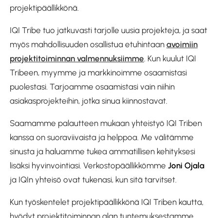
projektipäällikkönä.
IQI Tribe tuo jatkuvasti tarjolle uusia projekteja, ja saat
myös mahdollisuuden osallistua etuhintaan
avoimiin
projektitoiminnan valmennuksiimme
. Kun kuulut IQI
Tribeen, myymme ja markkinoimme osaamistasi
puolestasi. Tarjoamme osaamistasi vain niihin
asiakasprojekteihin, jotka sinua kiinnostavat.
Saamamme palautteen mukaan yhteistyö IQI Triben
kanssa on suoraviivaista ja helppoa. Me välitämme
sinusta ja haluamme tukea ammatillisen kehityksesi
lisäksi hyvinvointiasi. Verkostopäällikkömme
Joni Ojala
ja IQIn yhteisö ovat tukenasi, kun sitä tarvitset.
Kun työskentelet projektipäällikkönä IQI Triben kautta,
hyödyt projektitoiminnan alan tuntemuksestamme