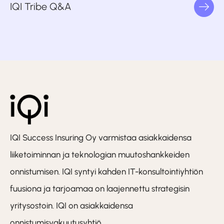
IQI Tribe Q&A
IQI Success Insuring Oy varmistaa asiakkaidensa
liiketoiminnan ja teknologian muutoshankkeiden
onnistumisen. IQI syntyi kahden IT-konsultointiyhtiön
fuusiona ja tarjoamaa on laajennettu strategisin
yritysostoin. IQI on asiakkaidensa
onnistumisvakuutusyhtiö.