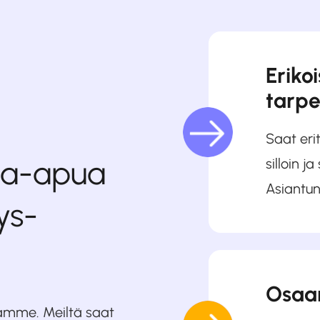
Eriko
tarpe
Saat eri
ija-apua
silloin ja
Asiantun
ys­
Osaam
amme. Meiltä saat