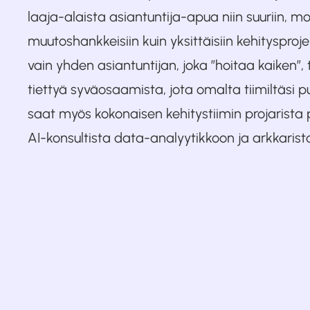
laaja-alaista asiantuntija-apua niin suuriin, mo
muutoshankkeisiin kuin yksittäisiin kehitysproje
vain yhden asiantuntijan, joka ”hoitaa kaiken”, ta
tiettyä syväosaamista, jota omalta tiimiltäsi p
saat myös kokonaisen kehitystiimin projarista 
AI-konsultista data-analyytikkoon ja arkkarist