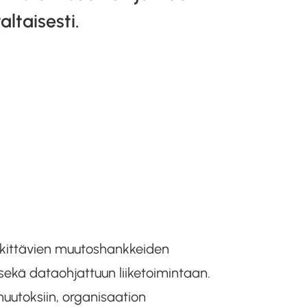
altaisesti.
kittävien muutoshankkeiden
kä dataohjattuun liiketoimintaan.
uutoksiin, organisaation