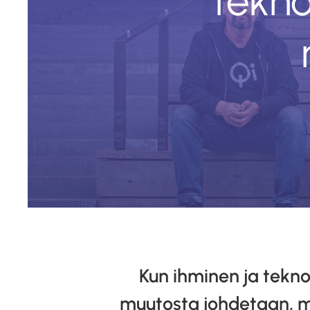
tekno
Kun ihminen ja tekn
muutosta johdetaan, m