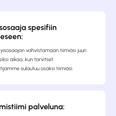
isosaaja spesifiin
eseen:
tyisosaajan vahvistamaan tiimiäsi juuri
 siksi aikaa, kun tarvitset.
tijamme sulautuu osaksi tiimiäsi.
istiimi palveluna: