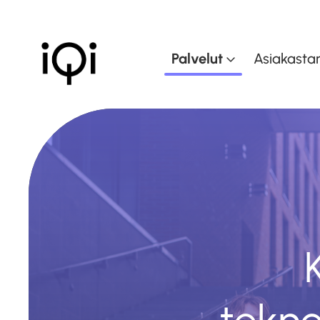
Palvelut
Asiakastar
Muutoksen johtam
Muutoskyvykkyyd
kasvattaminen
Dataohjattu liiket