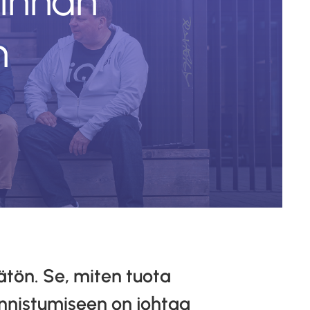
minnan
n
tön. Se, miten tuota
nnistumiseen on johtaa