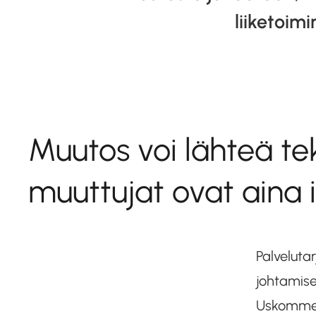
liiketoimi
Muutos voi lähteä te
muuttujat ovat aina 
Palvelut
johtamise
Uskomme, 