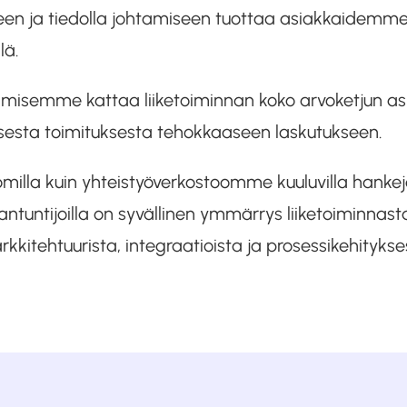
een ja tiedolla johtamiseen tuottaa asiakkaidemme l
lä.
isemme kattaa liiketoiminnan koko arvoketjun asi
isesta toimituksesta tehokkaaseen laskutukseen.
omilla kuin yhteistyöverkostoomme kuuluvilla hankejoh
iantuntijoilla on syvällinen ymmärrys liiketoiminnast
rkkitehtuurista, integraatioista ja prosessikehitykse