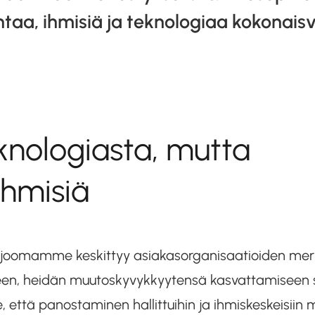
ntaa, ihmisiä ja teknologiaa kokonaisv
knologiasta, mutta
ihmisiä
arjoomamme keskittyy asiakasorganisaatioiden mer
en, heidän muutoskyvykkyytensä kasvattamiseen se
että panostaminen hallittuihin ja ihmiskeskeisiin m