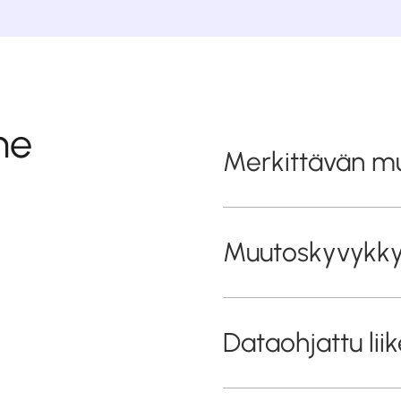
me
Merkittävän m
Muutoskyvykky
Dataohjattu lii