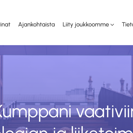
inat
Ajankohtaista
Liity joukkoomme
Tiet
inen
Asiakaspalvelu ja myynti
K
en
Taloudenohjaus
Toiminnan- ja
oiminta
tuotannonohjaus
Kumppani vaativii