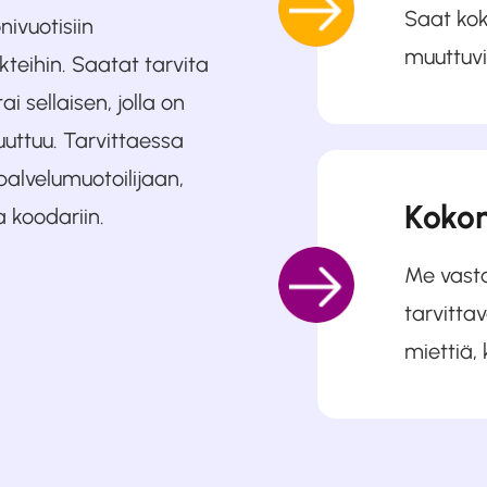
Saat kok
nivuotisiin
muuttuvi
kteihin. Saatat tarvita
i sellaisen, jolla on
uuttuu. Tarvittaessa
palvelumuotoilijaan,
Kokon
a koodariin.
Me vast
tarvitta
miettiä, 