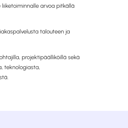
iiketoiminnalle arvoa pitkällä
akaspalvelusta talouteen ja
tajilla, projektipäälliköillä sekä
a, teknologiasta,
stä.