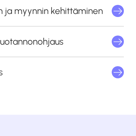
n ja myynnin kehittäminen
tuotannonohjaus
s