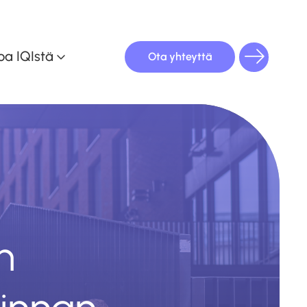
oa IQIstä
Ota yhteyttä
oulutuskalenteri
n