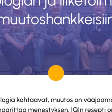
logian ja liiketoi
muutoshankkeisii
ologia kohtaavat, muutos on vääjäämä
äärittää menestyksen. IQIn resepti o