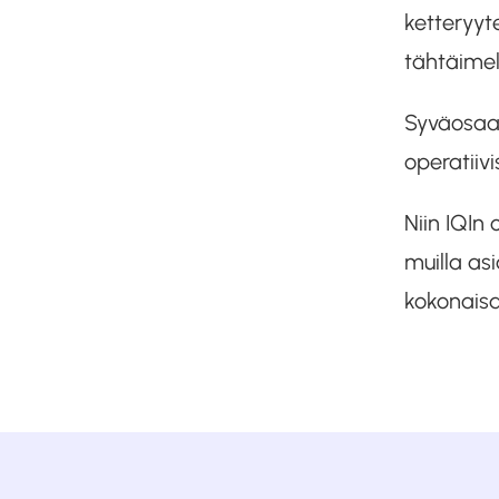
ketteryyt
tähtäimel
Syväosaam
operatiiv
Niin IQIn 
muilla as
kokonaisa