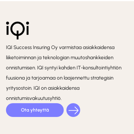
IQI Success Insuring Oy varmistaa asiakkaidensa
liiketoiminnan ja teknologian muutoshankkeiden
onnistumisen. IQI syntyi kahden IT-konsultointiyhtiön
fuusiona ja tarjoamaa on laajennettu strategisin
yritysostoin. IQI on asiakkaidensa
onnistumisvakuutusyhtiö.
Ota yhteyttä
LinkedIn
Facebook
Instagram