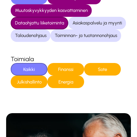
Muutoskyvykkyyden kasvattaminen
Dataohjattu liiketoiminta
Asiakaspalvelu ja myynti
Taloudenohjaus
Toiminnan- ja tuotannonohjaus
Toimiala
Kaikki
Finanssi
Sote
Julkishallinto
Energia