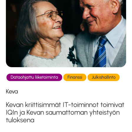
Dataohjattu liiketoiminta
Finanssi
Julkishallinto
Keva
Kevan kriittisimmät IT-toiminnot toimivat
IQIn ja Kevan saumattoman yhteistyön
tuloksena