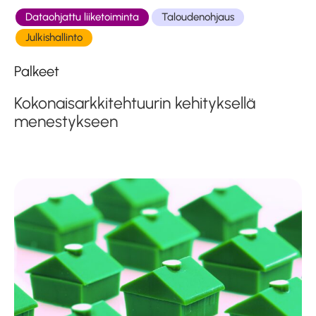
Dataohjattu liiketoiminta
Taloudenohjaus
Julkishallinto
Palkeet
Kokonaisarkkitehtuurin kehityksellä
menestykseen