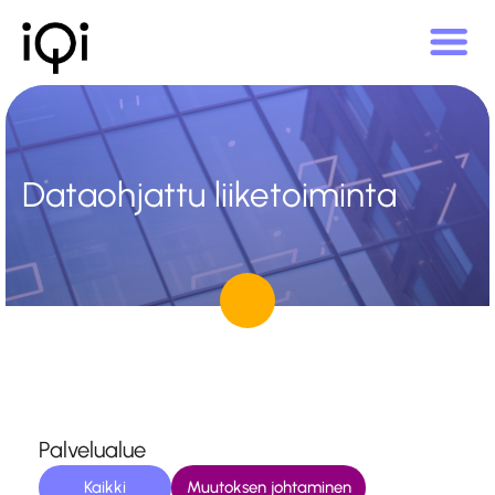
Dataohjattu liiketoiminta
Palvelualue
Kaikki
Muutoksen johtaminen