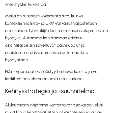
yhteistyökin kukoistaa.
Meillä on runsaasti kokemusta siitä, kuinka
kontaktienhallinta- ja CRM-ratkaisut valjastetaan
asiakkaiden, työntekijöiden ja asiakaspalveluprosessien
hyödyksi. Autamme kehittämään erilaisiin
asiointitarpeisiin soveltuvat palvelupolut ja
uudistamme palveluprosessisi automaatiota
hyödyntäen.
Näin organisaatiosi säästyy harha-askeleilta ja voi
keskittyä palvelemaan omia asiakkaitaan.
Kehitysstrategia ja -suunnitelma
Aluksi asiantuntijamme kartoittavat asiakaspalvelusi
nykytilan ja kehittävät sitten pitkäjänteisen ja laaja-