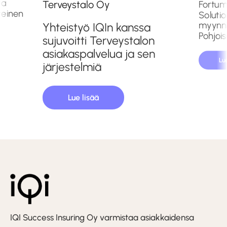
la
Terveystalo Oy
Fortum
teinen
Soluti
myynni
Yhteistyö IQIn kanssa
Pohjoi
sujuvoitti Terveystalon
asiakaspalvelua ja sen
Lu
järjestelmiä
Lue lisää
IQI Success Insuring Oy varmistaa asiakkaidensa