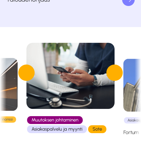
Muutoksen johtaminen
Finanssi
Asiakasp
Asiakaspalvelu ja myynti
Sote
Fortum