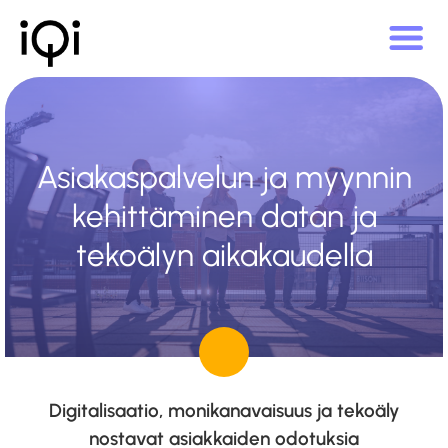
Asiakaspalvelun ja myynnin
kehittäminen datan ja
tekoälyn aikakaudella
Digitalisaatio, monikanavaisuus ja tekoäly
nostavat asiakkaiden odotuksia