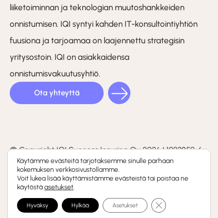
liiketoiminnan ja teknologian muutoshankkeiden
onnistumisen. IQI syntyi kahden IT-konsultointiyhtiön
fuusiona ja tarjoamaa on laajennettu strategisin
yritysostoin. IQI on asiakkaidensa
onnistumisvakuutusyhtiö.
Ota yhteyttä
LinkedIn
Facebook
Instagram
(F)
© Copyright IQI Success Insuring Oy 2026 | 1923859-6
Käytämme evästeitä tarjotaksemme sinulle parhaan
kokemuksen verkkosivustollamme.
Tietosuojaseloste
Voit lukea lisää käyttämistämme evästeistä tai poistaa ne
käytöstä
asetukset
.
Whistleblowing-kanava
Sulje evästebanneri
Hyväksy
Hylkää
Asetukset