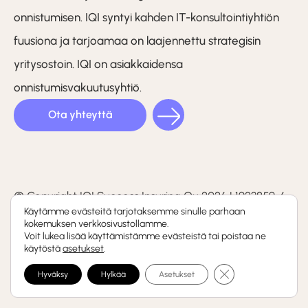
onnistumisen. IQI syntyi kahden IT-konsultointiyhtiön
fuusiona ja tarjoamaa on laajennettu strategisin
yritysostoin. IQI on asiakkaidensa
onnistumisvakuutusyhtiö.
Ota yhteyttä
LinkedIn
Facebook
Instagram
(F)
© Copyright IQI Success Insuring Oy 2026 | 1923859-6
Käytämme evästeitä tarjotaksemme sinulle parhaan
kokemuksen verkkosivustollamme.
Tietosuojaseloste
Voit lukea lisää käyttämistämme evästeistä tai poistaa ne
Whistleblowing-kanava
käytöstä
asetukset
.
Sulje evästebanneri
Hyväksy
Hylkää
Asetukset