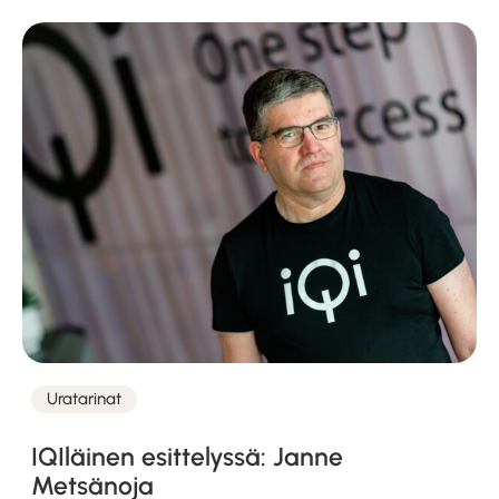
Uratarinat
Kategoriat
IQIläinen esittelyssä: Janne
Metsänoja