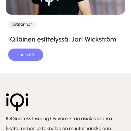
Uratarinat
Kategoriat
IQIläinen esittelyssä: Jari Wickström
Lue lisää
IQI Success Insuring Oy varmistaa asiakkaidensa
liiketoiminnan ja teknologian muutoshankkeiden