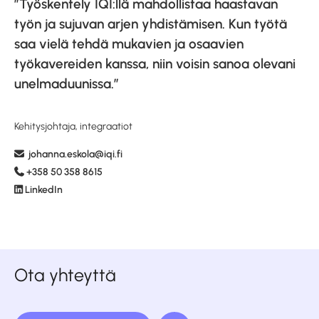
”Työskentely IQI:llä mahdollistaa haastavan
työn ja sujuvan arjen yhdistämisen. Kun työtä
saa vielä tehdä mukavien ja osaavien
työkavereiden kanssa, niin voisin sanoa olevani
unelmaduunissa.”
Kehitysjohtaja, integraatiot
johanna.eskola
@iqi.fi
+358 50 358 8615
LinkedIn
Ota yhteyttä