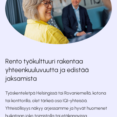
Rento työkulttuuri rakentaa
yhteenkuuluvuutta ja edistää
jaksamista
Työskenteletpä Helsingissä tai Rovaniemellä, kotona
tai konttorilla, olet tärkeä osa IQI-yhteisöä.
Yhteisöllisyys näkyy arjessamme ja hyvät huomenet
huikataan joko toimistolla tai etäkanavissa.