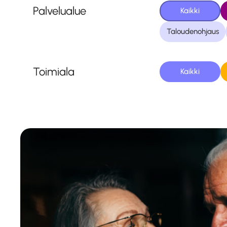
Palvelualue
Kaikki
Taloudenohjaus
Toimiala
Kaikki