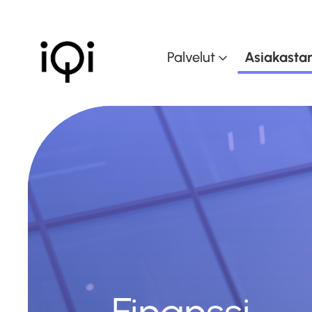
Palvelut
Asiakastar
Muutoksen johtam
Muutoskyvykkyyd
kasvattaminen
Dataohjattu liiket