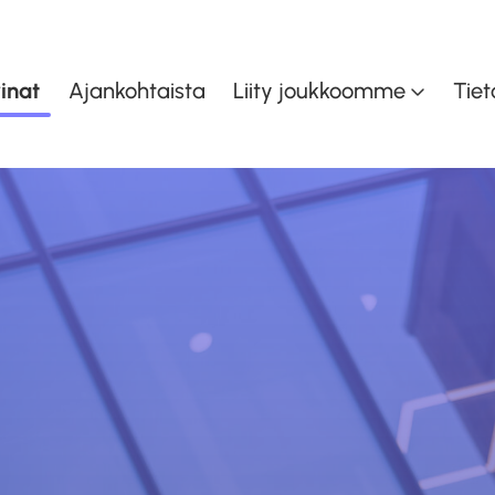
inat
Ajankohtaista
Liity joukkoomme
Tiet
inen
Asiakaspalvelu ja myynti
K
en
Taloudenohjaus
Toiminnan- ja
oiminta
tuotannonohjaus