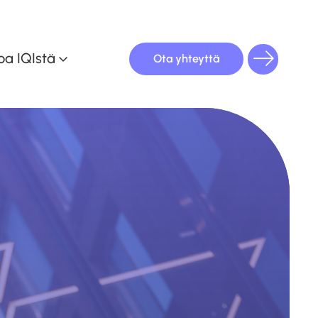
oa IQIstä
Ota yhteyttä
oulutuskalenteri