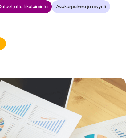
ataohjattu liiketoiminta
Asiakaspalvelu ja myynti