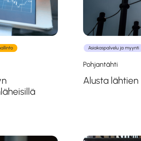
hallinto
Asiakaspalvelu ja myynti
Pohjantähti
yn
Alusta lähtien
äheisillä