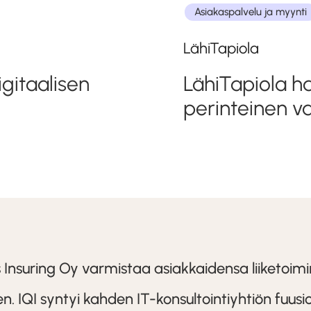
Asiakaspalvelu ja myynti
LähiTapiola
gitaalisen
LähiTapiola h
perinteinen v
s Insuring Oy varmistaa asiakkaidensa liiketoi
n. IQI syntyi kahden IT-konsultointiyhtiön fuus