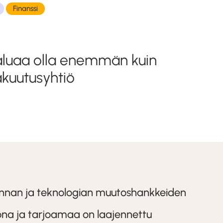
Finanssi
aluaa olla enemmän kuin
akuutusyhtiö
minnan ja teknologian muutoshankkeiden
iona ja tarjoamaa on laajennettu