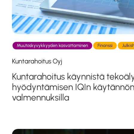
Muutoskyvykkyyden kasvattaminen
Finanssi
Julkis
Kuntarahoitus Oyj
Kuntarahoitus käynnistä tekoäl
hyödyntämisen IQIn käytännönl
valmennuksilla