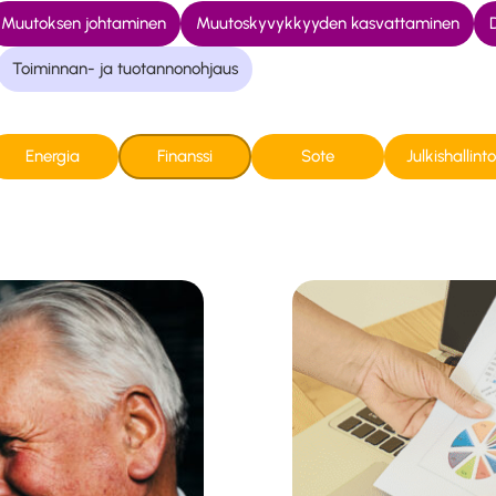
Muutoksen johtaminen
Muutoskyvykkyyden kasvattaminen
D
Toiminnan- ja tuotannonohjaus
Energia
Finanssi
Sote
Julkishallinto