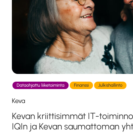
Dataohjattu liiketoiminta
Finanssi
Julkishallinto
Keva
Kevan kriittisimmät IT-toiminno
IQIn ja Kevan saumattoman yht