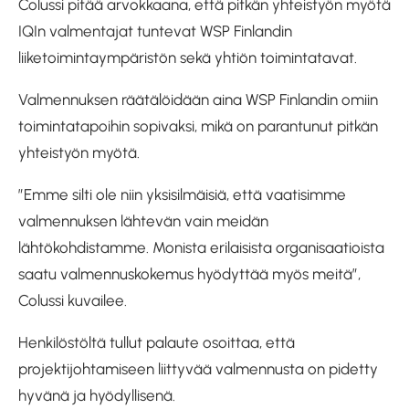
Colussi pitää arvokkaana, että pitkän yhteistyön myötä
IQIn valmentajat tuntevat WSP Finlandin
liiketoimintaympäristön sekä yhtiön toimintatavat.
Valmennuksen räätälöidään aina WSP Finlandin omiin
toimintatapoihin sopivaksi, mikä on parantunut pitkän
yhteistyön myötä.
”Emme silti ole niin yksisilmäisiä, että vaatisimme
valmennuksen lähtevän vain meidän
lähtökohdistamme. Monista erilaisista organisaatioista
saatu valmennuskokemus hyödyttää myös meitä”,
Colussi kuvailee.
Henkilöstöltä tullut palaute osoittaa, että
projektijohtamiseen liittyvää valmennusta on pidetty
hyvänä ja hyödyllisenä.