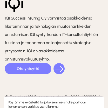
IQI Success Insuring Oy varmistaa asiakkaidensa
liiketoiminnan ja teknologian muutoshankkeiden
onnistumisen. IQI syntyi kahden IT-konsultointiyhtiön
fuusiona ja tarjoamaa on laajennettu strategisin
yritysostoin. IQI on asiakkaidensa
onnistumisvakuutusyhtiö.
Ota yhteyttä
LinkedIn
Facebook
Instagram
(F)
© Copyright IQI Success Insuring Oy 2026 | 1923859-6
Käytämme evästeitä tarjotaksemme sinulle parhaan
kokemuksen verkkosivustollamme.