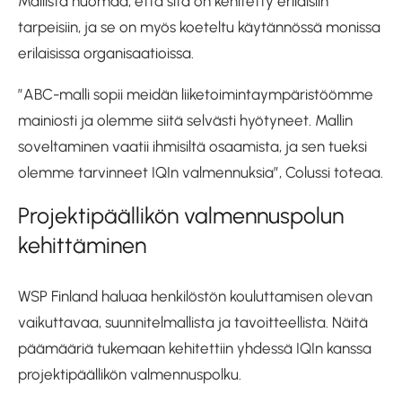
Mallista huomaa, että sitä on kehitetty erilaisiin
tarpeisiin, ja se on myös koeteltu käytännössä monissa
erilaisissa organisaatioissa.
”ABC-malli sopii meidän liiketoimintaympäristöömme
mainiosti ja olemme siitä selvästi hyötyneet. Mallin
soveltaminen vaatii ihmisiltä osaamista, ja sen tueksi
olemme tarvinneet IQIn valmennuksia”, Colussi toteaa.
Projektipäällikön valmennuspolun
kehittäminen
WSP Finland haluaa henkilöstön kouluttamisen olevan
vaikuttavaa, suunnitelmallista ja tavoitteellista. Näitä
päämääriä tukemaan kehitettiin yhdessä IQIn kanssa
projektipäällikön valmennuspolku.