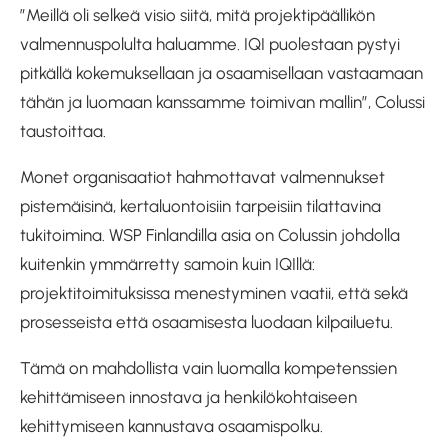
”Meillä oli selkeä visio siitä, mitä projektipäällikön
valmennuspolulta haluamme. IQI puolestaan pystyi
pitkällä kokemuksellaan ja osaamisellaan vastaamaan
tähän ja luomaan kanssamme toimivan mallin”, Colussi
taustoittaa.
Monet organisaatiot hahmottavat valmennukset
pistemäisinä, kertaluontoisiin tarpeisiin tilattavina
tukitoimina. WSP Finlandilla asia on Colussin johdolla
kuitenkin ymmärretty samoin kuin IQIllä:
projektitoimituksissa menestyminen vaatii, että sekä
prosesseista että osaamisesta luodaan kilpailuetu.
Tämä on mahdollista vain luomalla kompetenssien
kehittämiseen innostava ja henkilökohtaiseen
kehittymiseen kannustava osaamispolku.