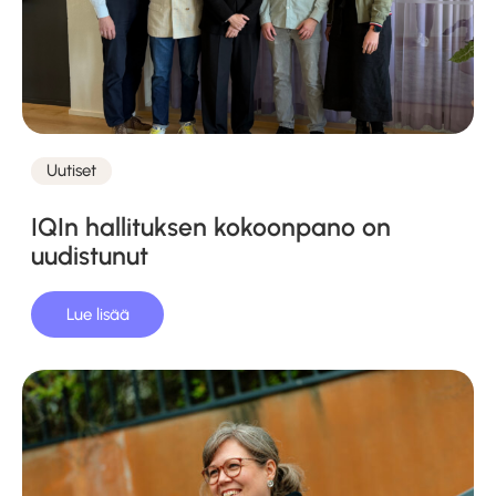
Uutiset
Kategoriat
IQIn hallituksen kokoonpano on
uudistunut
Lue lisää