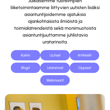
Julkaisemme tuoreimpien
liiketoimintaamme liittyvien uutisten lisäksi
asiantuntijoidemme ajatuksia
ajankohtaisista ilmiöistä ja
toimialatrendeistä sekä monimuotoista
asiantuntijuuttamme juhlistavia
uratarinoita.
Kaikki
Uutiset
Artikkelit
Blogit
Uratarinat
Oppaat
Webinaarit