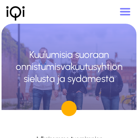
Kuulumisia suoraan
onnistumisvakuutusyhtiön
sielusta ja sydämestä