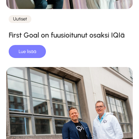
Uutiset
Kategoriat
First Goal on fuusioitunut osaksi IQIä
Lue lisää