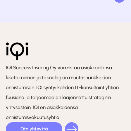
IQI Success Insuring Oy varmistaa asiakkaidensa
liiketoiminnan ja teknologian muutoshankkeiden
onnistumisen. IQI syntyi kahden IT-konsultointiyhtiön
fuusiona ja tarjoamaa on laajennettu strategisin
yritysostoin. IQI on asiakkaidensa
onnistumisvakuutusyhtiö.
Ota yhteyttä