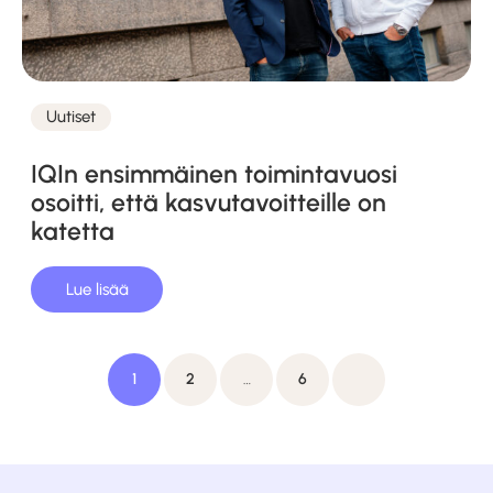
Uutiset
Kategoriat
IQIn ensimmäinen toimintavuosi
osoitti, että kasvutavoitteille on
katetta
Lue lisää
Artikkelien
Seuraava
1
2
…
6
sivutus