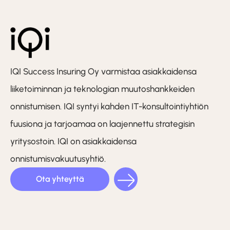
IQI Success Insuring Oy varmistaa asiakkaidensa
liiketoiminnan ja teknologian muutoshankkeiden
onnistumisen. IQI syntyi kahden IT-konsultointiyhtiön
fuusiona ja tarjoamaa on laajennettu strategisin
yritysostoin. IQI on asiakkaidensa
onnistumisvakuutusyhtiö.
Ota yhteyttä
LinkedIn
Facebook
Instagram
(F)