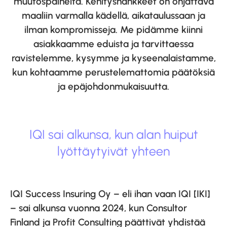
muutospaineita. Kehityshankkeet on ohjattava
maaliin varmalla kädellä, aikataulussaan ja
ilman kompromisseja. Me pidämme kiinni
asiakkaamme eduista ja tarvittaessa
ravistelemme, kysymme ja kyseenalaistamme,
kun kohtaamme perustelemattomia päätöksiä
ja epäjohdonmukaisuutta.
IQI sai alkunsa, kun alan huiput
lyöttäytyivät yhteen
IQI Success Insuring Oy – eli ihan vaan IQI [IKI]
– sai alkunsa vuonna 2024, kun Consultor
Finland ja Profit Consulting päättivät yhdistää