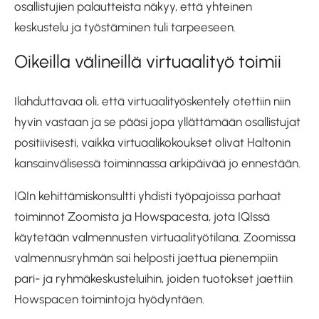
osallistujien palautteista näkyy, että yhteinen
keskustelu ja työstäminen tuli tarpeeseen.
Oikeilla välineillä virtuaalityö toimii
Ilahduttavaa oli, että virtuaalityöskentely otettiin niin
hyvin vastaan ja se pääsi jopa yllättämään osallistujat
positiivisesti, vaikka virtuaalikokoukset olivat Haltonin
kansainvälisessä toiminnassa arkipäivää jo ennestään.
IQIn kehittämiskonsultti yhdisti työpajoissa parhaat
toiminnot Zoomista ja Howspacesta, jota IQIssä
käytetään valmennusten virtuaalityötilana. Zoomissa
valmennusryhmän sai helposti jaettua pienempiin
pari- ja ryhmäkeskusteluihin, joiden tuotokset jaettiin
Howspacen toimintoja hyödyntäen.