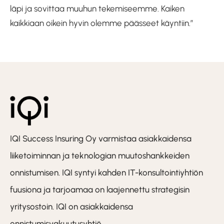
läpi ja sovittaa muuhun tekemiseemme. Kaiken
kaikkiaan oikein hyvin olemme päässeet käyntiin.”
IQI Success Insuring Oy varmistaa asiakkaidensa
liiketoiminnan ja teknologian muutoshankkeiden
onnistumisen. IQI syntyi kahden IT-konsultointiyhtiön
fuusiona ja tarjoamaa on laajennettu strategisin
yritysostoin. IQI on asiakkaidensa
onnistumisvakuutusyhtiö.