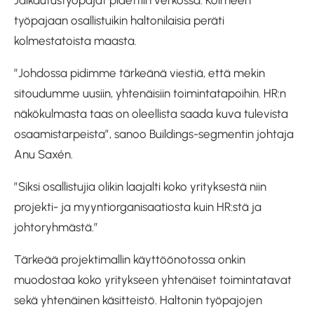
työpajaan osallistuikin haltonilaisia peräti
kolmestatoista maasta.
”Johdossa pidimme tärkeänä viestiä, että mekin
sitoudumme uusiin, yhtenäisiin toimintatapoihin. HR:n
näkökulmasta taas on oleellista saada kuva tulevista
osaamistarpeista”, sanoo Buildings-segmentin johtaja
Anu Saxén.
”Siksi osallistujia olikin laajalti koko yrityksestä niin
projekti- ja myyntiorganisaatiosta kuin HR:stä ja
johtoryhmästä.”
Tärkeää projektimallin käyttöönotossa onkin
muodostaa koko yritykseen yhtenäiset toimintatavat
sekä yhtenäinen käsitteistö. Haltonin työpajojen