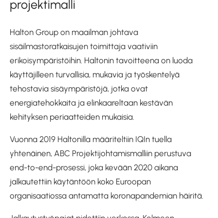
projektimalli
Halton Group on maailman johtava
sisäilmastoratkaisujen toimittaja vaativiin
erikoisympäristöihin. Haltonin tavoitteena on luoda
käyttäjilleen turvallisia, mukavia ja työskentelyä
tehostavia sisäympäristöjä, jotka ovat
energiatehokkaita ja elinkaareltaan kestävän
kehityksen periaatteiden mukaisia.
Vuonna 2019 Haltonilla määriteltiin IQIn tuella
yhtenäinen, ABC Projektijohtamismalliin perustuva
end-to-end-prosessi, joka kevään 2020 aikana
jalkautettiin käytäntöön koko Euroopan
organisaatiossa antamatta koronapandemian häiritä.
Jalkautustyöpajat pidettiin verkossa. Kolmeen