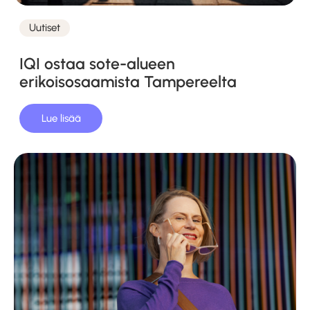
Uutiset
Kategoriat
IQI ostaa sote-alueen
erikoisosaamista Tampereelta
Lue lisää