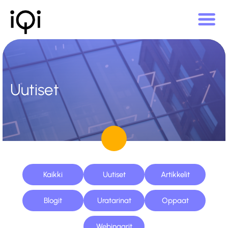
Uutiset
Kaikki
Uutiset
Artikkelit
Blogit
Uratarinat
Oppaat
Webinaarit