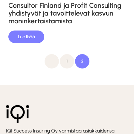
Consultor Finland ja Profit Consulting
yhdistyvät ja tavoittelevat kasvun
moninkertaistamista
Lue lisää
Artikkelien
Previous
1
2
sivutus
IQI Success Insuring Oy varmistaa asiakkaidensa