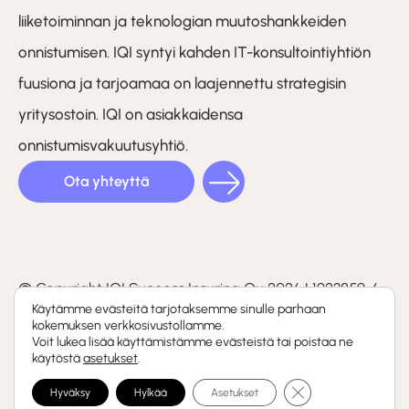
liiketoiminnan ja teknologian muutoshankkeiden
onnistumisen. IQI syntyi kahden IT-konsultointiyhtiön
fuusiona ja tarjoamaa on laajennettu strategisin
yritysostoin. IQI on asiakkaidensa
onnistumisvakuutusyhtiö.
Ota yhteyttä
LinkedIn
Facebook
Instagram
(F)
© Copyright IQI Success Insuring Oy 2026 | 1923859-6
Käytämme evästeitä tarjotaksemme sinulle parhaan
kokemuksen verkkosivustollamme.
Tietosuojaseloste
Voit lukea lisää käyttämistämme evästeistä tai poistaa ne
käytöstä
asetukset
.
Whistleblowing-kanava
Sulje evästebanneri
Hyväksy
Hylkää
Asetukset