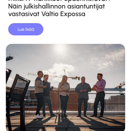
Näin julkishallinnon asiantuntijat
vastasivat Valtio Expossa
Lue lisää