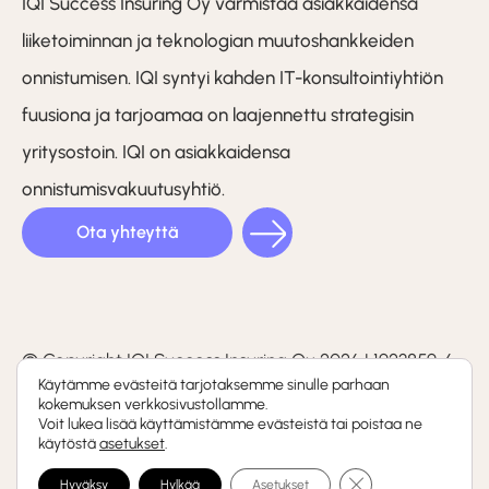
IQI Success Insuring Oy varmistaa asiakkaidensa
liiketoiminnan ja teknologian muutoshankkeiden
onnistumisen. IQI syntyi kahden IT-konsultointiyhtiön
fuusiona ja tarjoamaa on laajennettu strategisin
yritysostoin. IQI on asiakkaidensa
onnistumisvakuutusyhtiö.
Ota yhteyttä
LinkedIn
Facebook
Instagram
(F)
© Copyright IQI Success Insuring Oy 2026 | 1923859-6
Käytämme evästeitä tarjotaksemme sinulle parhaan
kokemuksen verkkosivustollamme.
Tietosuojaseloste
Voit lukea lisää käyttämistämme evästeistä tai poistaa ne
käytöstä
asetukset
.
Whistleblowing-kanava
Sulje evästebanneri
Hyväksy
Hylkää
Asetukset