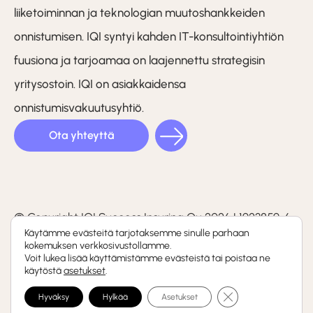
liiketoiminnan ja teknologian muutoshankkeiden
onnistumisen. IQI syntyi kahden IT-konsultointiyhtiön
fuusiona ja tarjoamaa on laajennettu strategisin
yritysostoin. IQI on asiakkaidensa
onnistumisvakuutusyhtiö.
Ota yhteyttä
LinkedIn
Facebook
Instagram
(F)
© Copyright IQI Success Insuring Oy 2026 | 1923859-6
Käytämme evästeitä tarjotaksemme sinulle parhaan
kokemuksen verkkosivustollamme.
Tietosuojaseloste
Voit lukea lisää käyttämistämme evästeistä tai poistaa ne
käytöstä
asetukset
.
Whistleblowing-kanava
Sulje evästebanneri
Hyväksy
Hylkää
Asetukset