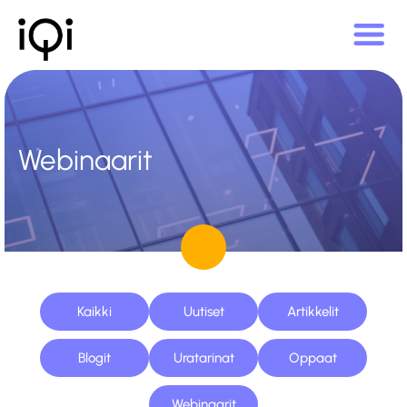
Webinaarit
Kaikki
Uutiset
Artikkelit
Blogit
Uratarinat
Oppaat
Webinaarit