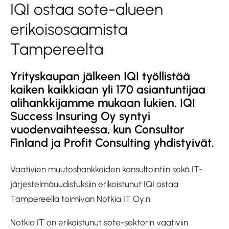
IQI ostaa sote-alueen
erikoisosaamista
Tampereelta
Yrityskaupan jälkeen IQI työllistää
kaiken kaikkiaan yli 170 asiantuntijaa
alihankkijamme mukaan lukien.
IQI
Success Insuring Oy syntyi
vuodenvaihteessa, kun Consultor
Finland ja Profit Consulting yhdistyivät.
Vaativien muutoshankkeiden konsultointiin sekä IT-
järjestelmäuudistuksiin erikoistunut IQI ostaa
Tampereella toimivan Notkia IT Oy:n.
Notkia IT on erikoistunut sote-sektorin vaativiin