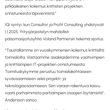
pitkäaikainen kokemus kriittisten projektien
onnistuneesta läpiviennistä.”
IQI syntyi, kun Consultor ja Profit Consulting yhdistyivät
1.1.2025. Yritysjärjestelyn mahdollisti
pääomasijoitusyhtiö Voland Partnersin tekemä sijoitus.
“Taustallamme on vuosikymmenien kokemus kriittisiltä
toimialoilta. Vastaamme asiakkaidemme vaativimpien
ja kriittisimpien IT-projektien onnistumisesta.
Toimituskykymme perustuu toimialakohtaiseen
syväosaamiseen sekä projekti- ja
teknologiaosaamiseen. Sen varaan rakentuva kasvu
vaatii parhaimmista parhaimpien osaajien löytämistä”,
Andersson sanoo.