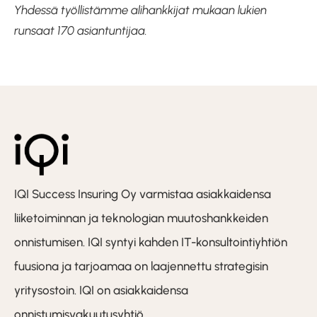
Yhdessä työllistämme alihankkijat mukaan lukien
runsaat 170 asiantuntijaa.
IQI Success Insuring Oy varmistaa asiakkaidensa
liiketoiminnan ja teknologian muutoshankkeiden
onnistumisen. IQI syntyi kahden IT-konsultointiyhtiön
fuusiona ja tarjoamaa on laajennettu strategisin
yritysostoin. IQI on asiakkaidensa
onnistumisvakuutusyhtiö.