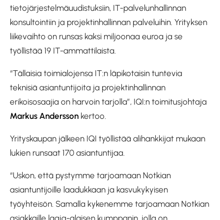
tietojärjestelmäuudistuksiin, IT-palvelunhallinnan
konsultointiin ja projektinhallinnan palveluihin. Yrityksen
liikevaihto on runsas kaksi miljoonaa euroa ja se
työllistää 19 IT-ammattilaista.
“Tällaisia toimialojensa IT:n läpikotaisin tuntevia
teknisiä asiantuntijoita ja projektinhallinnan
erikoisosaajia on harvoin tarjolla”, IQI:n toimitusjohtaja
Markus Andersson
kertoo.
Yrityskaupan jälkeen IQI työllistää alihankkijat mukaan
lukien runsaat 170 asiantuntijaa.
“Uskon, että pystymme tarjoamaan Notkian
asiantuntijoille laadukkaan ja kasvukykyisen
työyhteisön. Samalla kykenemme tarjoamaan Notkian
asiakkaille laaja-alaisen kumppanin, jolla on