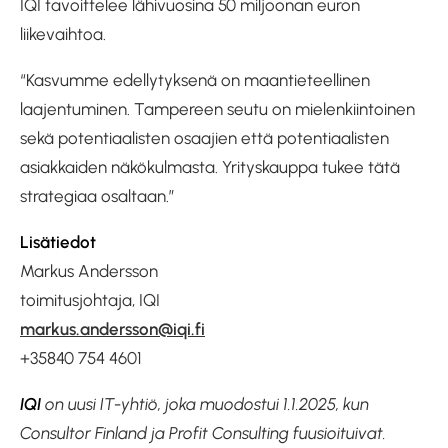
IQI tavoittelee lähivuosina 50 miljoonan euron
liikevaihtoa.
“Kasvumme edellytyksenä on maantieteellinen
laajentuminen. Tampereen seutu on mielenkiintoinen
sekä potentiaalisten osaajien että potentiaalisten
asiakkaiden näkökulmasta. Yrityskauppa tukee tätä
strategiaa osaltaan.”
Lisätiedot
Markus Andersson
toimitusjohtaja, IQI
markus.andersson@iqi.fi
+35840 754 4601
IQI
on uusi IT-yhtiö, joka muodostui 1.1.2025, kun
Consultor Finland ja Profit Consulting fuusioituivat.