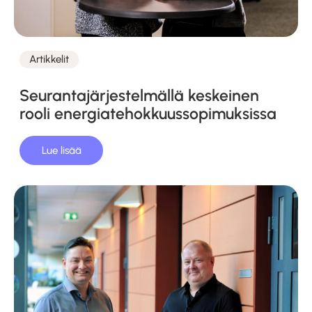
Artikkelit
Kategoriat
Seuranta­järjestelmällä keskeinen
rooli energia­tehokkuus­sopimuksissa
Lue lisää