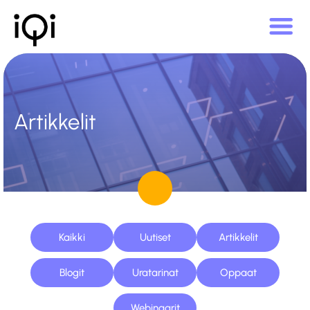
Artikkelit
Kaikki
Uutiset
Artikkelit
Blogit
Uratarinat
Oppaat
Webinaarit