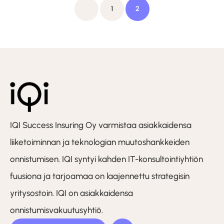
Artikkelien
Previous
1
2
sivutus
IQI Success Insuring Oy varmistaa asiakkaidensa
liiketoiminnan ja teknologian muutoshankkeiden
onnistumisen. IQI syntyi kahden IT-konsultointiyhtiön
fuusiona ja tarjoamaa on laajennettu strategisin
yritysostoin. IQI on asiakkaidensa
onnistumisvakuutusyhtiö.