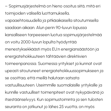
– Sopimusjärjestelmä on hieno osoitus siitä, mitä eri
toimijoiden välisellä luottamuksella,
vapaaehtoisuudella ja pitkäaikaisella sitoutumisella
saadaan aikaan. Alun perin 90-luvun lopussa
kansalliseen tarpeeseen luotua sopimusjärjestelmää
on voitu 2000-luvun lopulta hyödyntää
menestyksekkäästi myös EU:n energiansäästöön ja
energiatehokkuuteen tähtäävien direktiivien
toimeenpanossa. Suomessa yritykset ja kunnat ovat
upeasti sitoutuneet energiatehokkuussopimukseen ja
se osoittaa, että meillä halutaan satsata
vastuullisuuteen. Useimmille suomalaisille yrityksille ja
kunnille vastuulliset toimenpiteet ovat nykypäivänä jo
itsestäänselvyys. Kun sopimustoiminta ja sen tulosten
seuranta on jatkunut jo lähes 25 vuotta, on myös