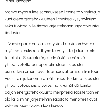
ja seurannassa.
Motiva myös tukee sopimukseen liittyneitä yrityksiä ja
kuntia energiatehokkuuteen liittyvissä kysymyksissä
sekä tuottaa niille tietoa järjestelmään raportoidusta
tiedosta.
– Vuosiraportoinnissa kerätystä datasta on hyötyä
myös sopimukseen liittyneille yrityksille ja kunta-alan
toimijoille. Seurantajärjestelmästä ne näkevät
yhteenvetotietoa raportoimistaan tiedoista,
esimerkiksi oman tavoitteen saavuttamisen tilanteen.
Vuosittain julkaisemme lisäksi raportoiduista tiedoista
yhteenvetoja, joista voi esimerkiksi nähdä kuinka
paljon energiatehokkuustoimenpiteillä säästetään eri
aloilla ja mihin järjestelmiin säästötoimenpiteet ovat
kohdistuneet, Saara Elväs kertoo.