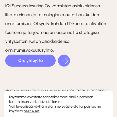
IQI Success Insuring Oy varmistaa asiakkaidensa
liiketoiminnan ja teknologian muutoshankkeiden
onnistumisen. IQI syntyi kahden IT-konsultointiyhtiön
fuusiona ja tarjoamaa on laajennettu strategisin
yritysostoin. IQI on asiakkaidensa
onnistumisvakuutusyhtiö.
Ota yhteyttä
LinkedIn
Facebook
Instagram
(F)
© Copyright IQI Success Insuring Oy 2026 | 1923859-6
Käytämme evästeitä tarjotaksemme sinulle parhaan
kokemuksen verkkosivustollamme.
Tietosuojaseloste
Voit lukea lisää käyttämistämme evästeistä tai poistaa ne
käytöstä
asetukset
.
Whistleblowing-kanava