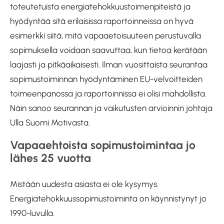
toteutetuista energiatehokkuustoimenpiteistä ja
hyödyntää sitä erilaisissa raportoinneissa on hyvä
esimerkki siitä, mitä vapaaetoisuuteen perustuvalla
sopimuksella voidaan saavuttaa, kun tietoa kerätään
laajasti ja pitkäaikaisesti. Ilman vuosittaista seurantaa
sopimustoiminnan hyödyntäminen EU-velvoitteiden
toimeenpanossa ja raportoinnissa ei olisi mahdollista.
Näin sanoo seurannan ja vaikutusten arvioinnin johtaja
Ulla Suomi Motivasta.
Vapaaehtoista sopimustoimintaa jo
lähes 25 vuotta
Mistään uudesta asiasta ei ole kysymys.
Energiatehokkuussopimustoiminta on käynnistynyt jo
1990-luvulla.