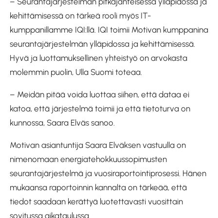
– Seurantajärjestelmän pitkäjänteisessä ylläpidossa ja
kehittämisessä on tärkeä rooli myös IT-
kumppanillamme IQI:llä. IQI toimii Motivan kumppanina
seurantajärjestelmän ylläpidossa ja kehittämisessä.
Hyvä ja luottamuksellinen yhteistyö on arvokasta
molemmin puolin, Ulla Suomi toteaa.
– Meidän pitää voida luottaa siihen, että dataa ei
katoa, että järjestelmä toimii ja että tietoturva on
kunnossa, Saara Elväs sanoo.
Motivan asiantuntija Saara Elväksen vastuulla on
nimenomaan energiatehokkuussopimusten
seurantajärjestelmä ja vuosiraportointiprosessi. Hänen
mukaansa raportoinnin kannalta on tärkeää, että
tiedot saadaan kerättyä luotettavasti vuosittain
sovitussa aikataulussa.