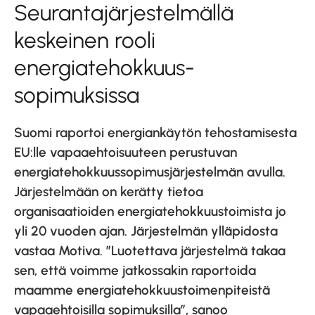
Seuranta­järjestelmällä
keskeinen rooli
energia­tehokkuus­
sopimuksissa
Suomi raportoi energiankäytön tehostamisesta
EU:lle vapaaehtoisuuteen perustuvan
energiatehokkuussopimusjärjestelmän avulla.
Järjestelmään on kerätty tietoa
organisaatioiden energiatehokkuustoimista jo
yli 20 vuoden ajan. Järjestelmän ylläpidosta
vastaa Motiva. ”Luotettava järjestelmä takaa
sen, että voimme jatkossakin raportoida
maamme energiatehokkuustoimenpiteistä
vapaaehtoisilla sopimuksilla”, sanoo