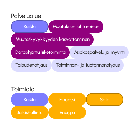
Palvelualue
Kaikki
Muutoksen johtaminen
Muutoskyvykkyyden kasvattaminen
Dataohjattu liiketoiminta
Asiakaspalvelu ja myynti
Taloudenohjaus
Toiminnan- ja tuotannonohjaus
Toimiala
Kaikki
Finanssi
Sote
Julkishallinto
Energia