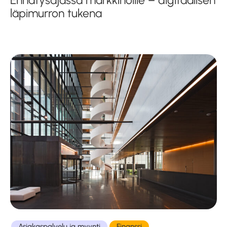
läpimurron tukena
Asiakaspalvelu ja myynti
Finanssi