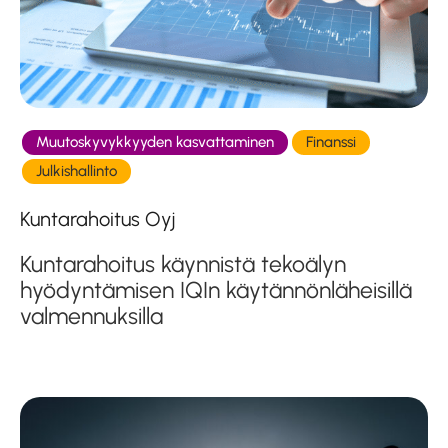
Muutoskyvykkyyden kasvattaminen
Finanssi
Julkishallinto
Kuntarahoitus Oyj
Kuntarahoitus käynnistä tekoälyn
hyödyntämisen IQIn käytännönläheisillä
valmennuksilla