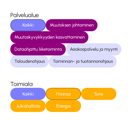
Palvelualue
Kaikki
Muutoksen johtaminen
Muutoskyvykkyyden kasvattaminen
Dataohjattu liiketoiminta
Asiakaspalvelu ja myynti
Taloudenohjaus
Toiminnan- ja tuotannonohjaus
Toimiala
Kaikki
Finanssi
Sote
Julkishallinto
Energia