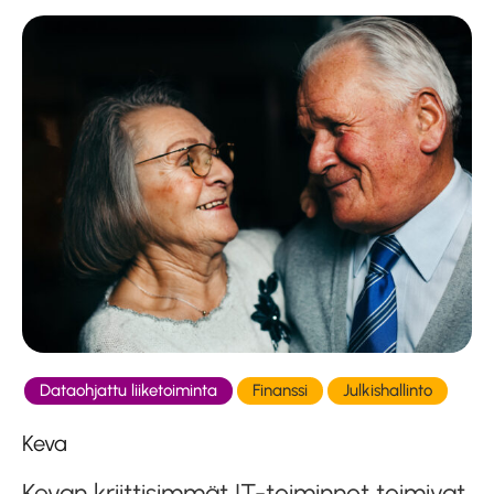
Dataohjattu liiketoiminta
Finanssi
Julkishallinto
Keva
Kevan kriittisimmät IT-toiminnot toimivat