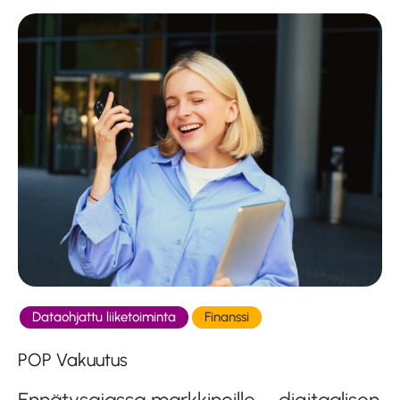
Dataohjattu liiketoiminta
Finanssi
POP Vakuutus
Ennätysajassa markkinoille – digitaalisen