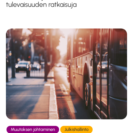
tulevaisuuden ratkaisuja
Muutoksen johtaminen
Julkishallinto