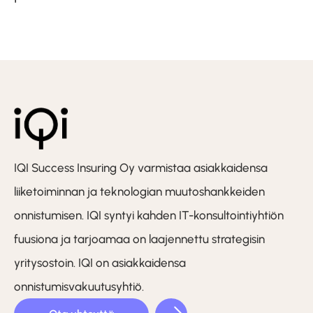
IQI Success Insuring Oy varmistaa asiakkaidensa
liiketoiminnan ja teknologian muutoshankkeiden
onnistumisen. IQI syntyi kahden IT-konsultointiyhtiön
fuusiona ja tarjoamaa on laajennettu strategisin
yritysostoin. IQI on asiakkaidensa
onnistumisvakuutusyhtiö.