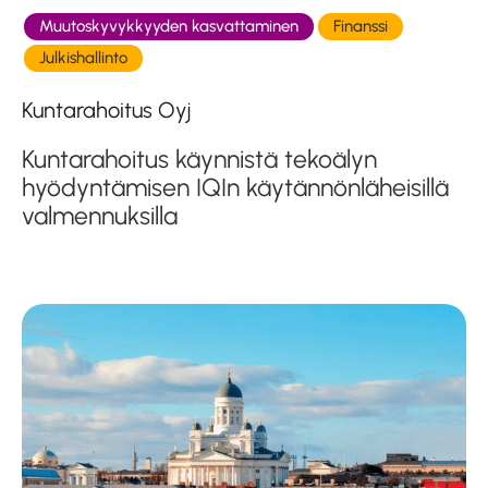
Muutoskyvykkyyden kasvattaminen
Finanssi
Julkishallinto
Kuntarahoitus Oyj
Kuntarahoitus käynnistä tekoälyn
hyödyntämisen IQIn käytännönläheisillä
valmennuksilla