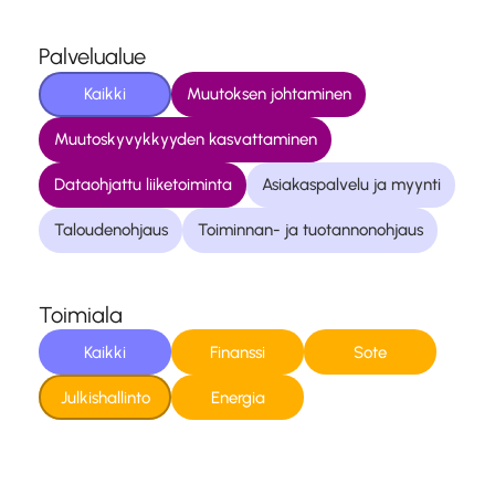
Palvelualue
Kaikki
Muutoksen johtaminen
Muutoskyvykkyyden kasvattaminen
Dataohjattu liiketoiminta
Asiakaspalvelu ja myynti
Taloudenohjaus
Toiminnan- ja tuotannonohjaus
Toimiala
Kaikki
Finanssi
Sote
Julkishallinto
Energia