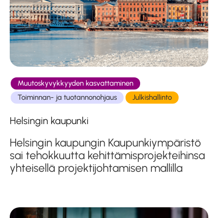
Muutoskyvykkyyden kasvattaminen
Toiminnan- ja tuotannonohjaus
Julkishallinto
Helsingin kaupunki
Helsingin kaupungin Kaupunkiympäristö
sai tehokkuutta kehittämis­projekteihinsa
yhteisellä projekti­johtamisen mallilla