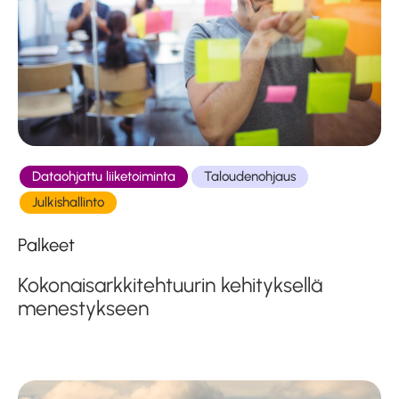
Dataohjattu liiketoiminta
Taloudenohjaus
Julkishallinto
Palkeet
Kokonaisarkkitehtuurin kehityksellä
menestykseen