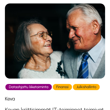
Dataohjattu liiketoiminta
Finanssi
Julkishallinto
Keva
Kevan kriittisimmät IT-toiminnot toimivat