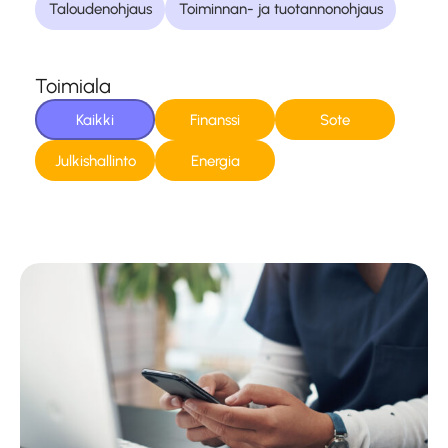
Taloudenohjaus
Toiminnan- ja tuotannonohjaus
Toimiala
Kaikki
Finanssi
Sote
Julkishallinto
Energia