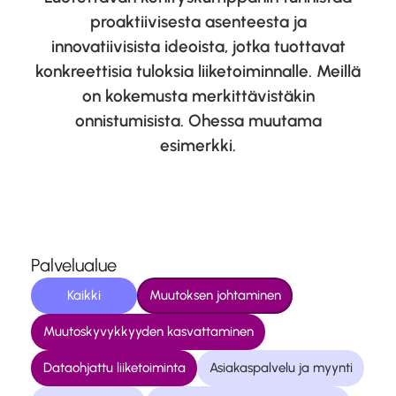
proaktiivisesta asenteesta ja
innovatiivisista ideoista, jotka tuottavat
konkreettisia tuloksia liiketoiminnalle. Meillä
on kokemusta merkittävistäkin
onnistumisista. Ohessa muutama
esimerkki.
Palvelualue
Kaikki
Muutoksen johtaminen
Muutoskyvykkyyden kasvattaminen
Dataohjattu liiketoiminta
Asiakaspalvelu ja myynti