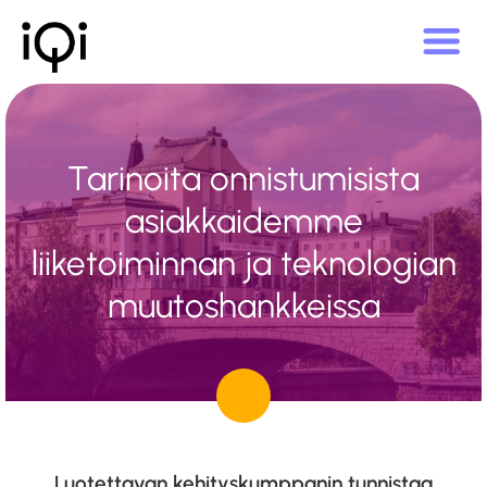
Tarinoita onnistumisista
asiakkaidemme
liiketoiminnan ja teknologian
muutoshankkeissa
Luotettavan kehityskumppanin tunnistaa