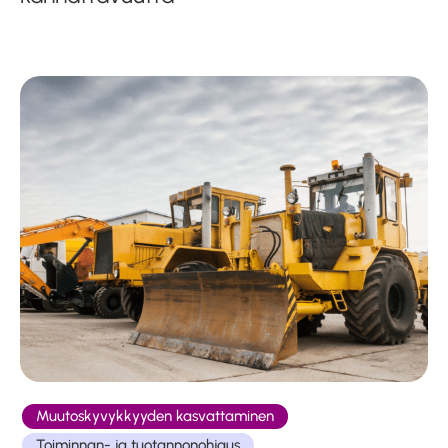
Muutoskyvykkyyden kasvattaminen
Toiminnan- ja tuotannonohjaus