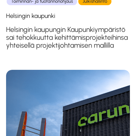
Toiminnan- ja tuotannonohjaus
Julkishallinto
Helsingin kaupunki
Helsingin kaupungin Kaupunkiympäristö
sai tehokkuutta kehittämis­projekteihinsa
yhteisellä projekti­johtamisen mallilla