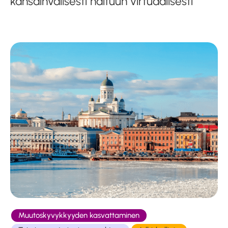
kansainvälisesti haltuun virtuaalisesti
Muutoskyvykkyyden kasvattaminen