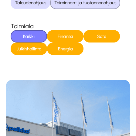
Taloudenohjaus
Toiminnan- ja tuotannonohjaus
Toimiala
Kaikki
Finanssi
Sote
Julkishallinto
Energia