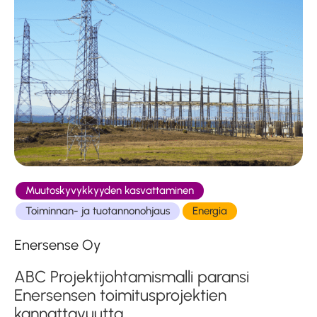
Muutoskyvykkyyden kasvattaminen
Toiminnan- ja tuotannonohjaus
Energia
Enersense Oy
ABC Projektijohtamismalli paransi
Enersensen toimitusprojektien
kannattavuutta