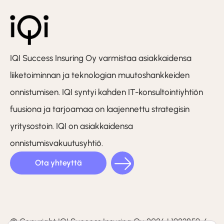
IQI Success Insuring Oy varmistaa asiakkaidensa
liiketoiminnan ja teknologian muutoshankkeiden
onnistumisen. IQI syntyi kahden IT-konsultointiyhtiön
fuusiona ja tarjoamaa on laajennettu strategisin
yritysostoin. IQI on asiakkaidensa
onnistumisvakuutusyhtiö.
Ota yhteyttä
LinkedIn
Facebook
Instagram
(F)
© Copyright IQI Success Insuring Oy 2026 | 1923859-6