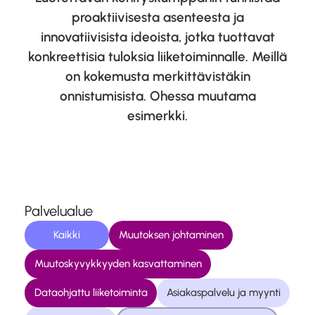
proaktiivisesta asenteesta ja
innovatiivisista ideoista, jotka tuottavat
konkreettisia tuloksia liiketoiminnalle. Meillä
on kokemusta merkittävistäkin
onnistumisista. Ohessa muutama
esimerkki.
Palvelualue
Kaikki
Muutoksen johtaminen
Muutoskyvykkyyden kasvattaminen
Dataohjattu liiketoiminta
Asiakaspalvelu ja myynti