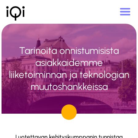
Tarinoita onnistumisista
asiakkaidemme
liiketoiminnan ja teknologian
muutoshankkeissa
Luotettavan kehityskumppanin tunnistaa