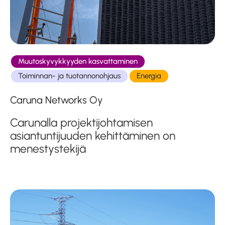
Muutoskyvykkyyden kasvattaminen
Toiminnan- ja tuotannonohjaus
Energia
Caruna Networks Oy
Carunalla projektijohtamisen
asiantuntijuuden kehittäminen on
menestystekijä