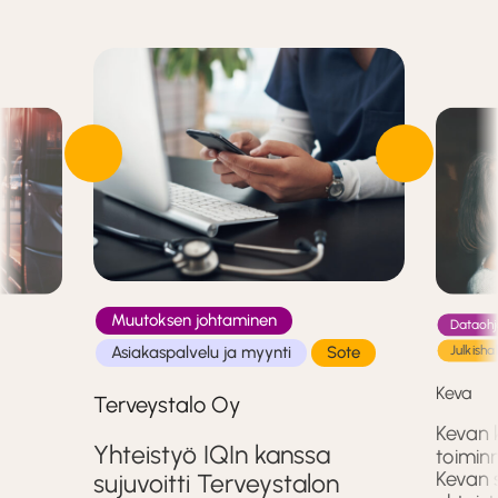
Muutoksen johtaminen
Dataohja
Asiakaspalvelu ja myynti
Sote
Julkishal
Keva
Terveystalo Oy
Kevan k
Yhteistyö IQIn kanssa
toiminn
Kevan
sujuvoitti Terveystalon