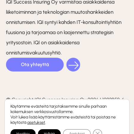
IQI Success Insuring Oy varmistaa asiakkaidensa
liiketoiminnan ja teknologian muutoshankkeiden
onnistumisen. IQI syntyi kahden IT-konsultointiyhtiön
fuusiona ja tarjoamaa on laajennettu strategisin
yritysostoin. IQI on asiakkaidensa
onnistumisvakuutusyhtiö.
Ota yhteyttä
LinkedIn
Facebook
Instagram
(F)
© Copyright IQI Success Insuring Oy 2026 | 1923859-6
Käytämme evästeitä tarjotaksemme sinulle parhaan
kokemuksen verkkosivustollamme.
Tietosuojaseloste
Voit lukea lisää käyttämistämme evästeistä tai poistaa ne
käytöstä
asetukset
.
Whistleblowing-kanava
Sulje evästebanneri
Hyväksy
Hylkää
Asetukset