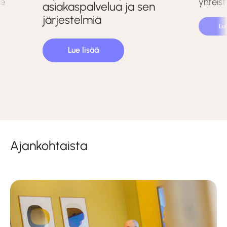
le
yhteis
asiakaspalvelua ja sen
järjestelmiä
Lu
Lue lisää
Ajankohtaista