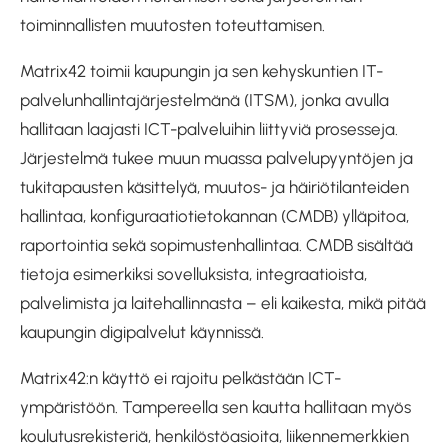
toiminnallisten muutosten toteuttamisen.
Matrix42 toimii kaupungin ja sen kehyskuntien IT-
palvelunhallintajärjestelmänä (ITSM), jonka avulla
hallitaan laajasti ICT-palveluihin liittyviä prosesseja.
Järjestelmä tukee muun muassa palvelupyyntöjen ja
tukitapausten käsittelyä, muutos- ja häiriötilanteiden
hallintaa, konfiguraatiotietokannan (CMDB) ylläpitoa,
raportointia sekä sopimustenhallintaa. CMDB sisältää
tietoja esimerkiksi sovelluksista, integraatioista,
palvelimista ja laitehallinnasta – eli kaikesta, mikä pitää
kaupungin digipalvelut käynnissä.
Matrix42:n käyttö ei rajoitu pelkästään ICT-
ympäristöön. Tampereella sen kautta hallitaan myös
koulutusrekisteriä, henkilöstöasioita, liikennemerkkien