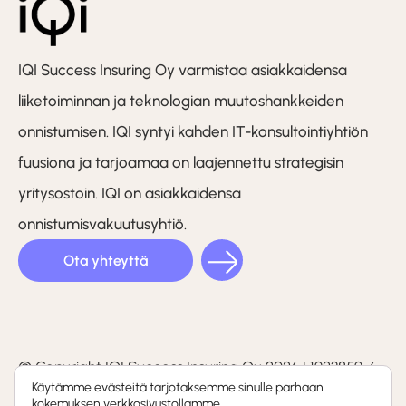
IQI Success Insuring Oy varmistaa asiakkaidensa
liiketoiminnan ja teknologian muutoshankkeiden
onnistumisen. IQI syntyi kahden IT-konsultointiyhtiön
fuusiona ja tarjoamaa on laajennettu strategisin
yritysostoin. IQI on asiakkaidensa
onnistumisvakuutusyhtiö.
Ota yhteyttä
LinkedIn
Facebook
Instagram
(F)
© Copyright IQI Success Insuring Oy 2026 | 1923859-6
Käytämme evästeitä tarjotaksemme sinulle parhaan
kokemuksen verkkosivustollamme.