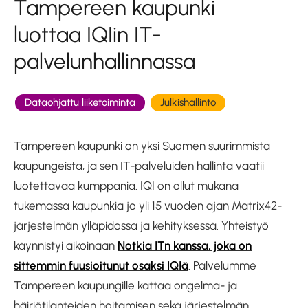
Tampereen kaupunki
luottaa IQIin IT-
palvelunhallinnassa
Dataohjattu liiketoiminta
Julkishallinto
Tampereen kaupunki on yksi Suomen suurimmista
kaupungeista, ja sen IT-palveluiden hallinta vaatii
luotettavaa kumppania. IQI on ollut mukana
tukemassa kaupunkia jo yli 15 vuoden ajan Matrix42-
järjestelmän ylläpidossa ja kehityksessä. Yhteistyö
käynnistyi aikoinaan
Notkia ITn kanssa, joka on
sittemmin fuusioitunut osaksi IQIä
. Palvelumme
Tampereen kaupungille kattaa ongelma- ja
häiriötilanteiden hoitamisen sekä järjestelmän