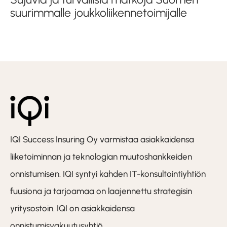
suurimmalle joukkoliikennetoimijalle
IQI Success Insuring Oy varmistaa asiakkaidensa
liiketoiminnan ja teknologian muutoshankkeiden
onnistumisen. IQI syntyi kahden IT-konsultointiyhtiön
fuusiona ja tarjoamaa on laajennettu strategisin
yritysostoin. IQI on asiakkaidensa
onnistumisvakuutusyhtiö.