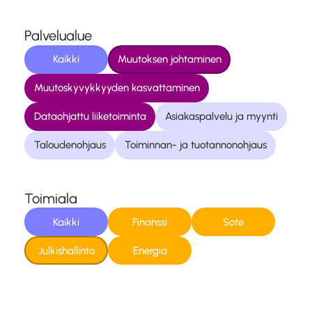
Palvelualue
Kaikki
Muutoksen johtaminen
Muutoskyvykkyyden kasvattaminen
Dataohjattu liiketoiminta
Asiakaspalvelu ja myynti
Taloudenohjaus
Toiminnan- ja tuotannonohjaus
Toimiala
Kaikki
Finanssi
Sote
Julkishallinto
Energia