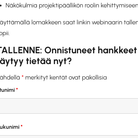
Näkökulmia projektipäällikön roolin kehittymisee
äyttämällä lomakkeen saat linkin webinaarin tallente
opii.
TALLENNE: Onnistuneet hankkeet 
täytyy tietää nyt?
ähdellä
*
merkityt kentät ovat pakollisia
tunimi
*
ukunimi
*