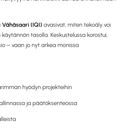
 Vähäsaari (IQI)
avasivat, miten tekoäly voi
 käytännön tasolla. Keskustelussa korostui,
sio – vaan jo nyt arkea monissa
uurimman hyödyn projekteihin
hallinnassa ja päätöksenteossa
lleista