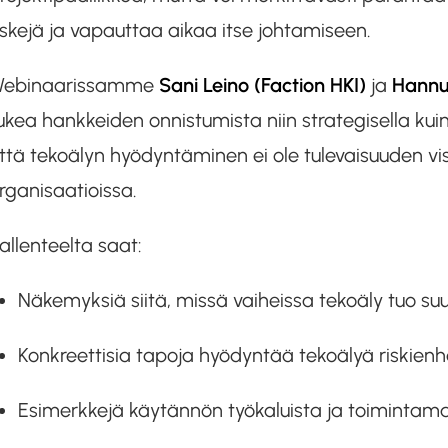
iskejä ja vapauttaa aikaa itse johtamiseen.
ebinaarissamme
Sani Leino (Faction HKI)
ja
Hannu
ukea hankkeiden onnistumista niin strategisella kuin
ttä tekoälyn hyödyntäminen ei ole tulevaisuuden vi
rganisaatioissa.
allenteelta saat:
Näkemyksiä siitä, missä vaiheissa tekoäly tuo s
Konkreettisia tapoja hyödyntää tekoälyä riskien
Esimerkkejä käytännön työkaluista ja toimintama