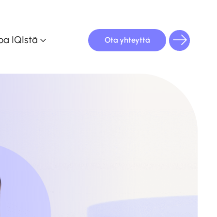
oa IQIstä
Ota yhteyttä
oulutuskalenteri