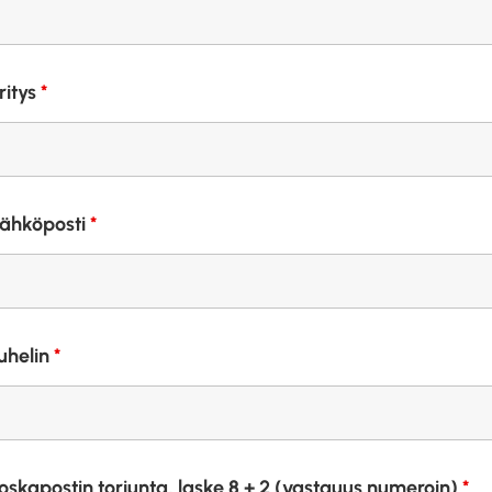
ritys
*
ähköposti
*
uhelin
*
oskapostin torjunta, laske 8 + 2 (vastauus numeroin)
*