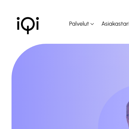
Palvelut
Asiakastar
Muutoksen johtam
Muutoskyvykkyyd
kasvattaminen
Dataohjattu liiket