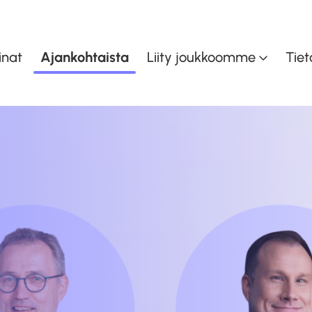
inat
Ajankohtaista
Liity joukkoomme
Tiet
inen
Asiakaspalvelu ja myynti
K
en
Taloudenohjaus
Toiminnan- ja
oiminta
tuotannonohjaus