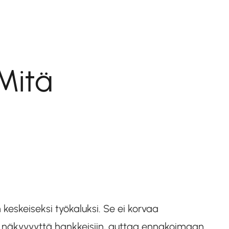
Mitä
eskeiseksi työkaluksi. Se ei korvaa
aa näkyvyyttä hankkeisiin, auttaa ennakoimaan