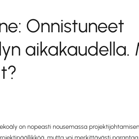
ne: Onnistuneet
yn aikakaudella. 
yt?
ekoäly on nopeasti nousemassa projektijohtamisen k
rojektipäällikköä, mutta voi merkittävästi parant