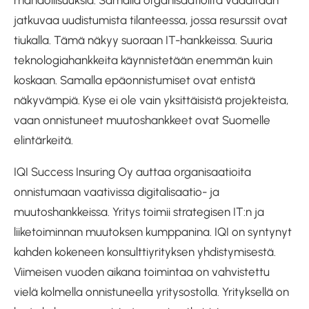
mahdollisuuksia. Samalla organisaatioilta vaaditaan
jatkuvaa uudistumista tilanteessa, jossa resurssit ovat
tiukalla. Tämä näkyy suoraan IT-hankkeissa. Suuria
teknologiahankkeita käynnistetään enemmän kuin
koskaan. Samalla epäonnistumiset ovat entistä
näkyvämpiä. Kyse ei ole vain yksittäisistä projekteista,
vaan onnistuneet muutoshankkeet ovat Suomelle
elintärkeitä.
IQI Success Insuring Oy auttaa organisaatioita
onnistumaan vaativissa digitalisaatio- ja
muutoshankkeissa. Yritys toimii strategisen IT:n ja
liiketoiminnan muutoksen kumppanina. IQI on syntynyt
kahden kokeneen konsulttiyrityksen yhdistymisestä.
Viimeisen vuoden aikana toimintaa on vahvistettu
vielä kolmella onnistuneella yritysostolla. Yrityksellä on