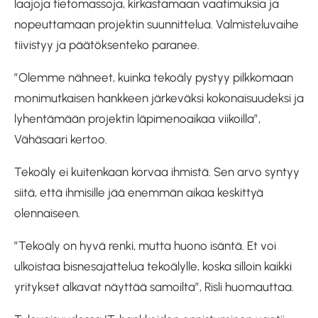
laajoja tietomassoja, kirkastamaan vaatimuksia ja
nopeuttamaan projektin suunnittelua. Valmisteluvaihe
tiivistyy ja päätöksenteko paranee.
”Olemme nähneet, kuinka tekoäly pystyy pilkkomaan
monimutkaisen hankkeen järkeväksi kokonaisuudeksi ja
lyhentämään projektin läpimenoaikaa viikoilla”,
Vähäsaari kertoo.
Tekoäly ei kuitenkaan korvaa ihmistä. Sen arvo syntyy
siitä, että ihmisille jää enemmän aikaa keskittyä
olennaiseen.
”Tekoäly on hyvä renki, mutta huono isäntä. Et voi
ulkoistaa bisnesajattelua tekoälylle, koska silloin kaikki
yritykset alkavat näyttää samoilta”, Risli huomauttaa.