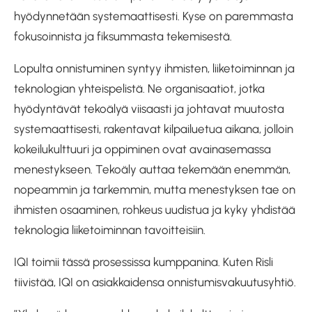
hyödynnetään systemaattisesti. Kyse on paremmasta
fokusoinnista ja fiksummasta tekemisestä.
Lopulta onnistuminen syntyy ihmisten, liiketoiminnan ja
teknologian yhteispelistä. Ne organisaatiot, jotka
hyödyntävät tekoälyä viisaasti ja johtavat muutosta
systemaattisesti, rakentavat kilpailuetua aikana, jolloin
kokeilukulttuuri ja oppiminen ovat avainasemassa
menestykseen. Tekoäly auttaa tekemään enemmän,
nopeammin ja tarkemmin, mutta menestyksen tae on
ihmisten osaaminen, rohkeus uudistua ja kyky yhdistää
teknologia liiketoiminnan tavoitteisiin.
IQI toimii tässä prosessissa kumppanina. Kuten Risli
tiivistää, IQI on asiakkaidensa onnistumisvakuutusyhtiö.