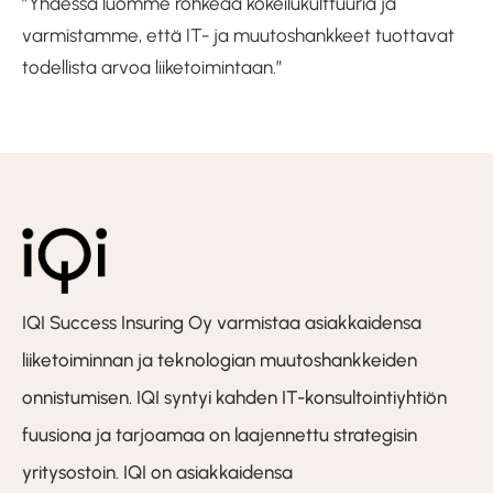
”Yhdessä luomme rohkeaa kokeilukulttuuria ja
varmistamme, että IT- ja muutoshankkeet tuottavat
todellista arvoa liiketoimintaan.”
IQI Success Insuring Oy varmistaa asiakkaidensa
liiketoiminnan ja teknologian muutoshankkeiden
onnistumisen. IQI syntyi kahden IT-konsultointiyhtiön
fuusiona ja tarjoamaa on laajennettu strategisin
yritysostoin. IQI on asiakkaidensa