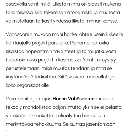
osaavalla ydintiimillä. Liiketoiminta on aidosti mukana
tekemisessä, sillä tekemisen etenemistä ja muutosta
valmistellaan tarkasti yhdessä liiketoiminnan kanssa.
Vähäsaaren mukaan moni hanke lähtee usein liikkeelle
liian laajalla projektiporukalla. Pienempi porukka
sisäistää nopeammin tavoitteet ja toimii jatkuvasti
tiedonsiirrossa projektin kasvaessa. Ydintiimi pystyy
perustelemaan, miksi muutos tehdään ja mitä se
käytännössä tarkoittaa. Siitä kasvaa mahdollistaja
koko organisaatiolle.
Varatoimitusjohtajan
Hannu Vähäsaaren
mukaan
tekoäly mahdollistaa paljon, mutta yksin se ei pelasta
yhtäkään IT-hanketta. Tekoäly tuo hankkeisiin
merkittävää tehokkuutta. Se auttaa jäsentämään