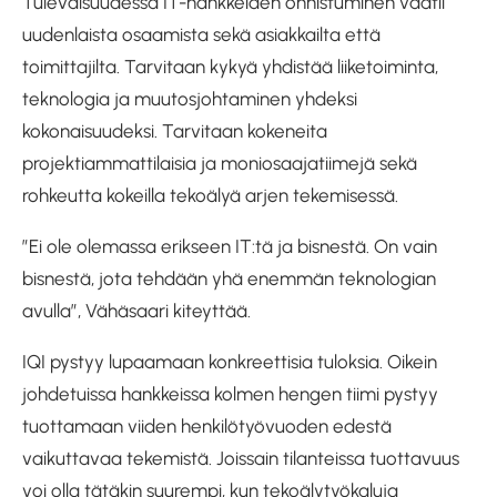
Tulevaisuudessa IT-hankkeiden onnistuminen vaatii
uudenlaista osaamista sekä asiakkailta että
toimittajilta. Tarvitaan kykyä yhdistää liiketoiminta,
teknologia ja muutosjohtaminen yhdeksi
kokonaisuudeksi. Tarvitaan kokeneita
projektiammattilaisia ja moniosaajatiimejä sekä
rohkeutta kokeilla tekoälyä arjen tekemisessä.
”Ei ole olemassa erikseen IT:tä ja bisnestä. On vain
bisnestä, jota tehdään yhä enemmän teknologian
avulla”, Vähäsaari kiteyttää.
IQI pystyy lupaamaan konkreettisia tuloksia. Oikein
johdetuissa hankkeissa kolmen hengen tiimi pystyy
tuottamaan viiden henkilötyövuoden edestä
vaikuttavaa tekemistä. Joissain tilanteissa tuottavuus
voi olla tätäkin suurempi, kun tekoälytyökaluja