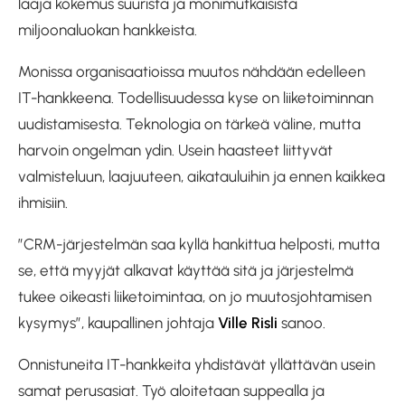
laaja kokemus suurista ja monimutkaisista
miljoonaluokan hankkeista.
Monissa organisaatioissa muutos nähdään edelleen
IT-hankkeena. Todellisuudessa kyse on liiketoiminnan
uudistamisesta. Teknologia on tärkeä väline, mutta
harvoin ongelman ydin. Usein haasteet liittyvät
valmisteluun, laajuuteen, aikatauluihin ja ennen kaikkea
ihmisiin.
”CRM-järjestelmän saa kyllä hankittua helposti, mutta
se, että myyjät alkavat käyttää sitä ja järjestelmä
tukee oikeasti liiketoimintaa, on jo muutosjohtamisen
kysymys”, kaupallinen johtaja
Ville Risli
sanoo.
Onnistuneita IT-hankkeita yhdistävät yllättävän usein
samat perusasiat. Työ aloitetaan suppealla ja