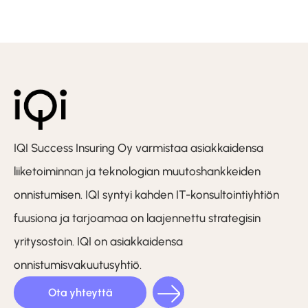
IQI Success Insuring Oy varmistaa asiakkaidensa
liiketoiminnan ja teknologian muutoshankkeiden
onnistumisen. IQI syntyi kahden IT-konsultointiyhtiön
fuusiona ja tarjoamaa on laajennettu strategisin
yritysostoin. IQI on asiakkaidensa
onnistumisvakuutusyhtiö.
Ota yhteyttä