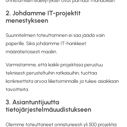
onnistumisen edellytykset ovat parhaat mahdolliset.
2. Johdamme IT-projektit
menestykseen
Suunnitelmien toteuttaminen ei saa jäädä vain
paperille. Siksi johdamme IT-hankkeet
määrätietoisesti maaliin.
Varmistamme, että kaikki projektissa perustuu
teknisesti perusteltuihin ratkaisuihin, tuottaa
konkreettista arvoa liiketoiminnalle ja tukee asiakkaan
tavoitteita.
3. Asiantuntijuutta
tietojärjestelmäuudistukseen
Olemme toteuttaneet onnistuneesti yli 500 projektia