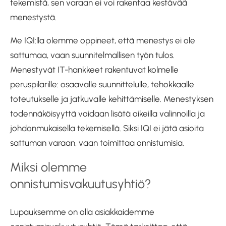
tekemistä, sen varaan ei voi rakentaa kestävää
menestystä.
Me IQI:lla olemme oppineet, että menestys ei ole
sattumaa, vaan suunnitelmallisen työn tulos.
Menestyvät IT-hankkeet rakentuvat kolmelle
peruspilarille: osaavalle suunnittelulle, tehokkaalle
toteutukselle ja jatkuvalle kehittämiselle. Menestyksen
todennäköisyyttä voidaan lisätä oikeilla valinnoilla ja
johdonmukaisella tekemisellä. Siksi IQI ei jätä asioita
sattuman varaan, vaan toimittaa onnistumisia.
Miksi olemme
onnistumisvakuutusyhtiö?
Lupauksemme on olla asiakkaidemme