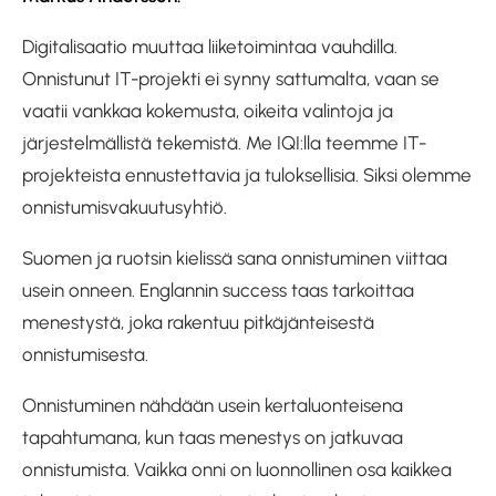
Digitalisaatio muuttaa liiketoimintaa vauhdilla.
Onnistunut IT-projekti ei synny sattumalta, vaan se
vaatii vankkaa kokemusta, oikeita valintoja ja
järjestelmällistä tekemistä. Me IQI:lla teemme IT-
projekteista ennustettavia ja tuloksellisia. Siksi olemme
onnistumisvakuutusyhtiö.
Suomen ja ruotsin kielissä sana onnistuminen viittaa
usein onneen. Englannin success taas tarkoittaa
menestystä, joka rakentuu pitkäjänteisestä
onnistumisesta.
Onnistuminen nähdään usein kertaluonteisena
tapahtumana, kun taas menestys on jatkuvaa
onnistumista. Vaikka onni on luonnollinen osa kaikkea