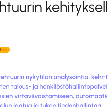
htuurin kehityksel
linto
ehtuurin nykytilan analysointia, kehitt
ten talous- ja henkilöstöhallintopalvel
sessien virtaviivaistamiseen, automaati
lun laatua ja tukee tiedonhallintaa.