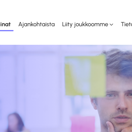
inat
Ajankohtaista
Liity joukkoomme
Tiet
inen
Asiakaspalvelu ja myynti
K
en
Taloudenohjaus
Toiminnan- ja
oiminta
tuotannonohjaus