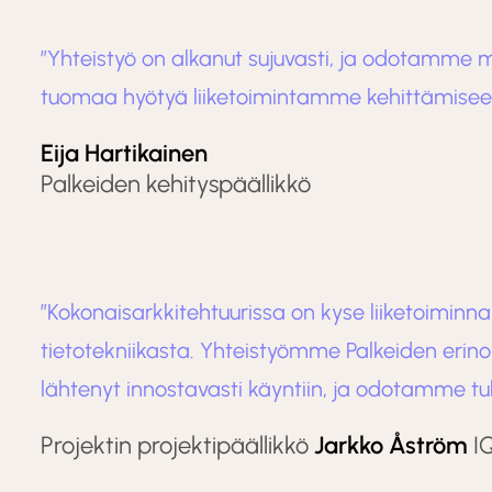
”Yhteistyö on alkanut sujuvasti, ja odotamme m
tuomaa hyötyä liiketoimintamme kehittämisee
Eija Hartikainen
Palkeiden kehityspäällikkö
”Kokonaisarkkitehtuurissa on kyse liiketoiminna
tietotekniikasta. Yhteistyömme Palkeiden erin
lähtenyt innostavasti käyntiin, ja odotamme tu
Projektin projektipäällikkö
Jarkko Åström
IQ