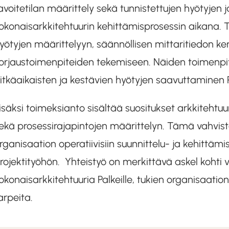
avoitetilan määrittely sekä tunnistettujen hyötyjen
okonaisarkkitehtuurin kehittämisprosessin aikana. 
yötyjen määrittelyyn, säännöllisen mittaritiedon k
orjaustoimenpiteiden tekemiseen. Näiden toimenpi
itkäaikaisten ja kestävien hyötyjen saavuttaminen Pa
isäksi toimeksianto sisältää suositukset arkkitehtu
ekä prosessirajapintojen määrittelyn. Tämä vahvist
rganisaation operatiivisiin suunnittelu- ja kehittämi
rojektityöhön. Yhteistyö on merkittävä askel koh
okonaisarkkitehtuuria Palkeille, tukien organisaation
arpeita.