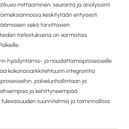
 jatkuva mittaaminen, seuranta ja analysointi
Toimeksiannossa keskitytään erityisesti
eräämiseen sekä tarvittavien
teiden tarkoituksena on varmistaa
lkeille.
urin hyödyntämis- ja noudattamisprosesseille
aa kokonaisarkkitehtuurin integrointia
sprosesseihin, palvelunhallintaan ja
ti vahvempaa ja kehittyneempää
 tulevaisuuden suunnitelmia ja toiminnallisia