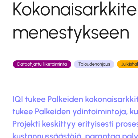
Kokonaisarkkite
menestykseen
Dataohjattu liiketoiminta
Taloudenohjaus
Julkishal
IQI tukee Palkeiden kokonaisarkkit
tukee Palkeiden ydintoimintoja, ku
Projekti keskittyy erityisesti pro
kustannussäästöjä, parantaa palve