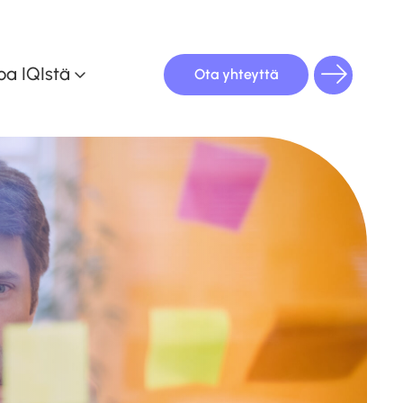
oa IQIstä
Ota yhteyttä
oulutuskalenteri