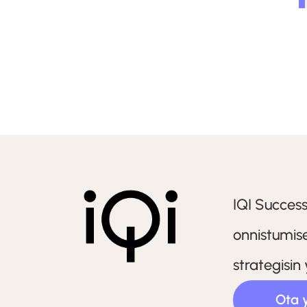
IQI Succes
onnistumise
strategisin
Ota 