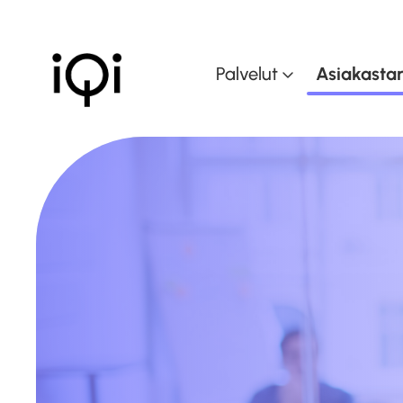
Palvelut
Asiakastar
Muutoksen johtam
Muutoskyvykkyyd
kasvattaminen
Dataohjattu liiket