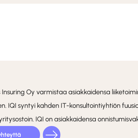
s Insuring Oy varmistaa asiakkaidensa liiketoi
n. IQI syntyi kahden IT-konsultointiyhtiön fuus
 yritysostoin. IQI on asiakkaidensa onnistumisva
yhteyttä