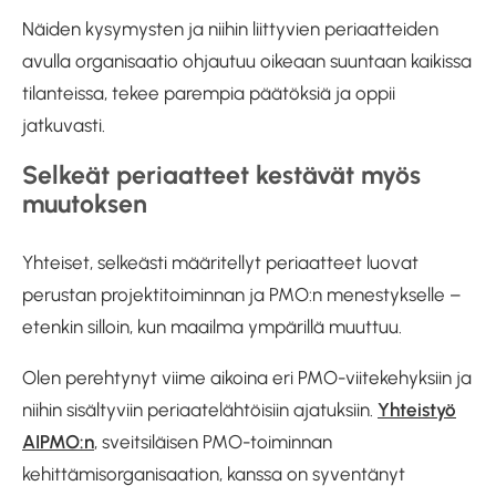
Näiden kysymysten ja niihin liittyvien periaatteiden
avulla organisaatio ohjautuu oikeaan suuntaan kaikissa
tilanteissa, tekee parempia päätöksiä ja oppii
jatkuvasti.
Selkeät periaatteet kestävät myös
muutoksen
Yhteiset, selkeästi määritellyt periaatteet luovat
perustan projektitoiminnan ja PMO:n menestykselle –
etenkin silloin, kun maailma ympärillä muuttuu.
Olen perehtynyt viime aikoina eri PMO-viitekehyksiin ja
niihin sisältyviin periaatelähtöisiin ajatuksiin.
Yhteistyö
AIPMO:n
, sveitsiläisen PMO-toiminnan
kehittämisorganisaation, kanssa on syventänyt