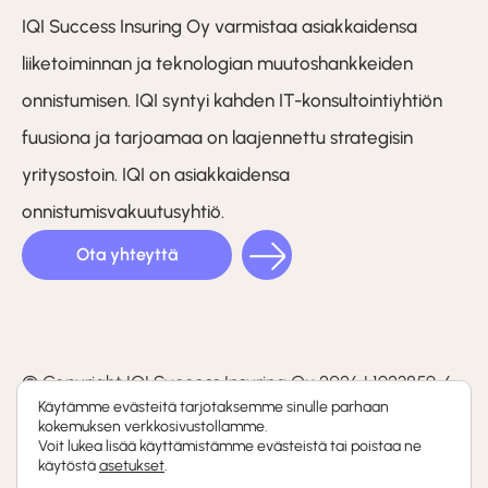
IQI Success Insuring Oy varmistaa asiakkaidensa
liiketoiminnan ja teknologian muutoshankkeiden
onnistumisen. IQI syntyi kahden IT-konsultointiyhtiön
fuusiona ja tarjoamaa on laajennettu strategisin
yritysostoin. IQI on asiakkaidensa
onnistumisvakuutusyhtiö.
Ota yhteyttä
LinkedIn
Facebook
Instagram
(F)
© Copyright IQI Success Insuring Oy 2026 | 1923859-6
Käytämme evästeitä tarjotaksemme sinulle parhaan
kokemuksen verkkosivustollamme.
Tietosuojaseloste
Voit lukea lisää käyttämistämme evästeistä tai poistaa ne
käytöstä
asetukset
.
Whistleblowing-kanava