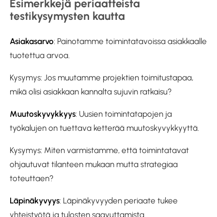
Esimerkkejä periaatteista
testikysymysten kautta
Asiakasarvo
: Painotamme toimintatavoissa asiakkaalle
tuotettua arvoa.
Kysymys: Jos muutamme projektien toimitustapaa,
mikä olisi asiakkaan kannalta sujuvin ratkaisu?
Muutoskyvykkyys
: Uusien toimintatapojen ja
työkalujen on tuettava ketterää muutoskyvykkyyttä.
Kysymys: Miten varmistamme, että toimintatavat
ohjautuvat tilanteen mukaan mutta strategiaa
toteuttaen?
Läpinäkyvyys
: Läpinäkyvyyden periaate tukee
yhteistyötä ja tulosten saavuttamista.