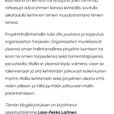
käsitteenä on ketterä toimitusjuna, joka toimittaa
ratkaisuja sidosryhmien kanssa kiinteällä, sovitulla
aikataululla ketterien tiimien muodostamana tiimien
tiiminä.
Projektinhallintamallin tulisi olla joustava ja sopeutua
organisaation tarpeisiin. Organisaatiot muokkaavat
yleensä oman hallintamallinsa projektin luonteen tai
koon tai omien tarpeidensa sekä toimintatapojensa
perusteella. Mallia ei yleensä löydy valmiina, vaan se
rakennetaan ja sitä kehitetään jatkuvasti kokemusten
myötä. Mallia kehitetään sekä projektien aikana että
niiden jälkeen ja tällä pyritään jatkuvaan mallin
parantamiseen.
Tämän blogikirjoituksen on kirjoittanut
asiantuntijamme
Lassi-Pekka Laitinen.