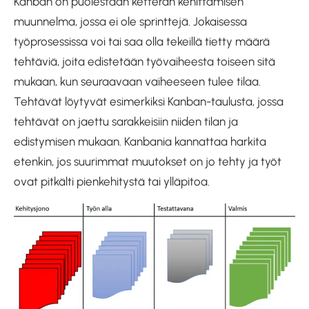
Kanban on puolestaan ketterän kehittämisen
muunnelma, jossa ei ole sprinttejä. Jokaisessa
työprosessissa voi tai saa olla tekeillä tietty määrä
tehtäviä, joita edistetään työvaiheesta toiseen sitä
mukaan, kun seuraavaan vaiheeseen tulee tilaa.
Tehtävät löytyvät esimerkiksi Kanban-taulusta, jossa
tehtävät on jaettu sarakkeisiin niiden tilan ja
edistymisen mukaan. Kanbania kannattaa harkita
etenkin, jos suurimmat muutokset on jo tehty ja työt
ovat pitkälti pienkehitystä tai ylläpitoa.