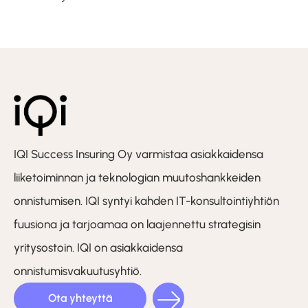
IQI Success Insuring Oy varmistaa asiakkaidensa
liiketoiminnan ja teknologian muutoshankkeiden
onnistumisen. IQI syntyi kahden IT-konsultointiyhtiön
fuusiona ja tarjoamaa on laajennettu strategisin
yritysostoin. IQI on asiakkaidensa
onnistumisvakuutusyhtiö.
Ota yhteyttä