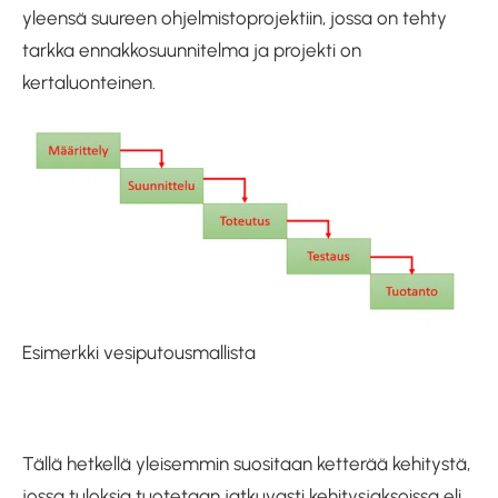
yleensä suureen ohjelmistoprojektiin, jossa on tehty
tarkka ennakkosuunnitelma ja projekti on
kertaluonteinen.
Esimerkki vesiputousmallista
Tällä hetkellä yleisemmin suositaan ketterää kehitystä,
jossa tuloksia tuotetaan jatkuvasti kehitysjaksoissa eli