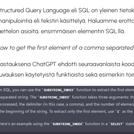
tructured Query Language eli SQL on yleinen tietok
anipulointia eli tekstin käsittelyä. Haluamme erottaa
uettelon asioita, ensimmäisen elementin SQL:llä.
ow to get the first element of a comma separated 
astauksena ChatGPT ehdotti seuraavanlaista koodip
uvauksen käytetyistä funktioista sekä esimerkin toi