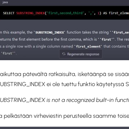
aikuttaa pätevältä ratkaisulta, isketäänpä se sisään
UBSTRING_INDEX ei ole tuettu funktio käytetyssä S
UBSTRING_INDEX is not a recognized built-in functio
a pelkästään virheviestin perusteella saamme toise