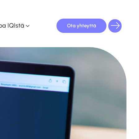
oa IQIstä
Ota yhteyttä
oulutuskalenteri