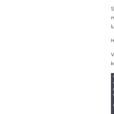
S
m
l
H
V
k