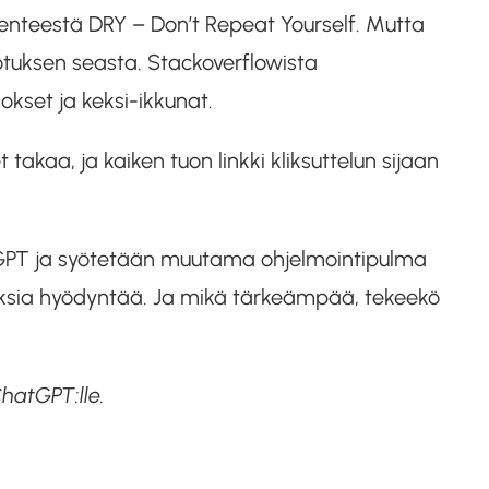
henteestä DRY – Don’t Repeat Yourself. Mutta
otuksen seasta. Stackoverflowista
okset ja keksi-ikkunat.
 takaa, ja kaiken tuon linkki kliksuttelun sijaan
tGPT ja syötetään muutama ohjelmointipulma
tauksia hyödyntää. Ja mikä tärkeämpää, tekeekö
ChatGPT:lle.