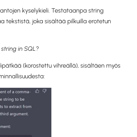
antojen kyselykieli. Testataanpa string
 tekstistä, joka sisältää pilkuilla erotetun
string in SQL?
ätkää (korostettu vihreällä), sisältäen myös
minnallisuudesta: