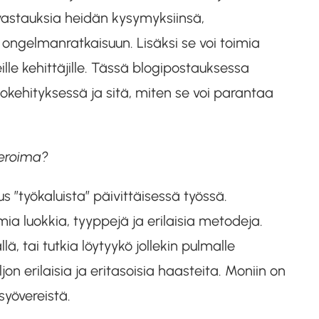
vastauksia heidän kysymyksiinsä,
ongelmanratkaisuun. Lisäksi se voi toimia
ille kehittäjille. Tässä blogipostauksessa
ehityksessä ja sitä, miten se voi parantaa
neroima?
 ”työkaluista” päivittäisessä työssä.
mia luokkia, tyyppejä ja erilaisia metodeja.
lä, tai tutkia löytyykö jollekin pulmalle
 erilaisia ja eritasoisia haasteita. Moniin on
syövereistä.