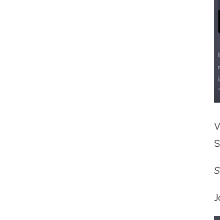
V
S
S
J