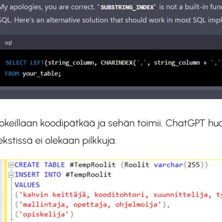
okeillaan koodipätkää ja sehän toimii. ChatGPT huo
ekstissä ei olekaan pilkkuja.