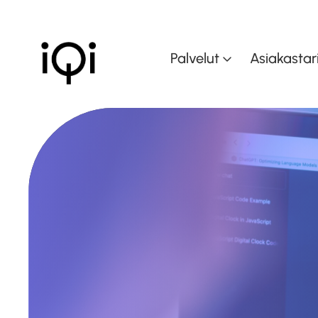
Palvelut
Asiakastar
Muutoksen johtam
Muutoskyvykkyyd
kasvattaminen
Dataohjattu liiket