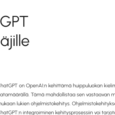
tGPT
jille
hatGPT on OpenAI:n kehittämä huippuluokan kielimal
atamäärällä. Tämä mahdollistaa sen vastaavan mone
ukaan lukien ohjelmistokehitys. Ohjelmistokehity
hatGPT:n integroiminen kehitysprosessiin voi tarjota