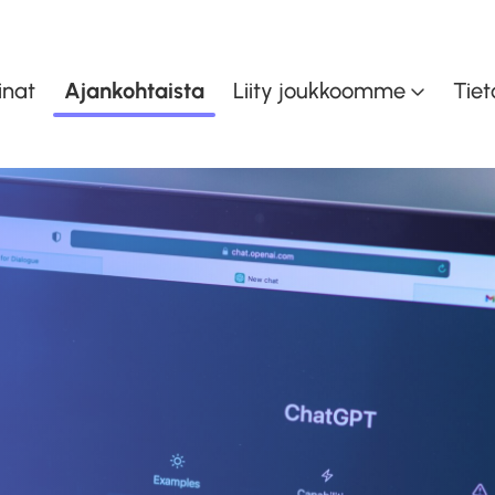
inat
Ajankohtaista
Liity joukkoomme
Tiet
inen
Asiakaspalvelu ja myynti
K
en
Taloudenohjaus
Toiminnan- ja
oiminta
tuotannonohjaus