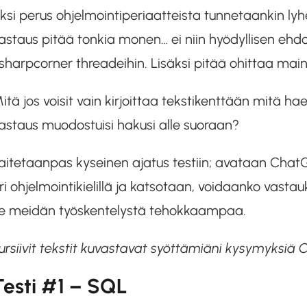
ksi perus ohjelmointiperiaatteista tunnetaankin ly
astaus pitää tonkia monen… ei niin hyödyllisen ehd
sharpcorner threadeihin. Lisäksi pitää ohittaa main
itä jos voisit vain kirjoittaa tekstikenttään mitä haet
astaus muodostuisi hakusi alle suoraan?
aitetaanpas kyseinen ajatus testiin; avataan Cha
ri ohjelmointikielillä ja katsotaan, voidaanko vas
e meidän työskentelystä tehokkaampaa.
ursiivit tekstit kuvastavat syöttämiäni kysymyksiä 
Testi #1 – SQL