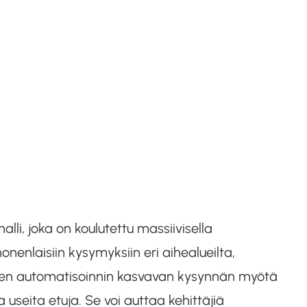
li, joka on koulutettu massiivisella
nlaisiin kysymyksiin eri aihealueilta,
ksen automatisoinnin kasvavan kysynnän myötä
 useita etuja. Se voi auttaa kehittäjiä