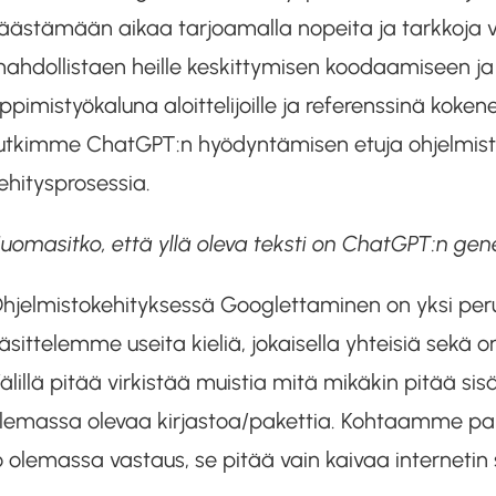
äästämään aikaa tarjoamalla nopeita ja tarkkoja 
ahdollistaen heille keskittymisen koodaamiseen ja 
ppimistyökaluna aloittelijoille ja referenssinä kokene
utkimme ChatGPT:n hyödyntämisen etuja ohjelmistok
ehitysprosessia.
uomasitko, että yllä oleva teksti on ChatGPT:n ge
hjelmistokehityksessä Googlettaminen on yksi perus
äsittelemme useita kieliä, jokaisella yhteisiä sekä o
älillä pitää virkistää muistia mitä mikäkin pitää sisäl
lemassa olevaa kirjastoa/pakettia. Kohtaamme paljon
o olemassa vastaus, se pitää vain kaivaa internetin 