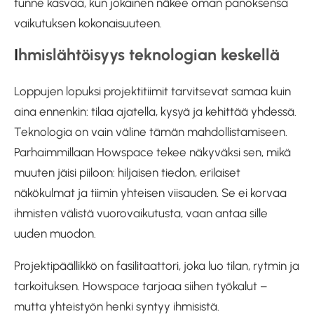
tunne kasvaa, kun jokainen näkee oman panoksensa
vaikutuksen kokonaisuuteen.
I
hmislähtöisyys teknologian keskellä
Loppujen lopuksi projektitiimit tarvitsevat samaa kuin
aina ennenkin: tilaa ajatella, kysyä ja kehittää yhdessä.
Teknologia on vain väline tämän mahdollistamiseen.
Parhaimmillaan Howspace tekee näkyväksi sen, mikä
muuten jäisi piiloon: hiljaisen tiedon, erilaiset
näkökulmat ja tiimin yhteisen viisauden. Se ei korvaa
ihmisten välistä vuorovaikutusta, vaan antaa sille
uuden muodon.
Projektipäällikkö on fasilitaattori, joka luo tilan, rytmin ja
tarkoituksen. Howspace tarjoaa siihen työkalut –
mutta yhteistyön henki syntyy ihmisistä.