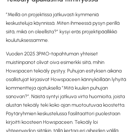
”Meillä on projektissa jatkuvasti kymmeniä
keskusteluja käynnissä. Miten ihmeessä pysyn perillä
siitä, mikä on oleellista?” kysyi eräs projektipäällikkö
koulutuksessamme.
Vuoden 2025 3PMO-tapahtuman yhteiset
muistiinpanot olivat oiva esimerkki siitä, mihin
Howspacen tekoäly pystyy. Puhujan esityksen aikana
osallistujat kirjasivat Howspaceen kännyköillään lyhyitä
kommentteja ajatuksella ”Mitä kuulen puhujan
sanovan?”. Näistä syntyi jatkuva virta huomioita, joista
alustan tekoäly teki koko ajan muotoutuvaa koostetta.
Pöytäryhmien keskustelussa fasilitaattori puolestaan
kirjoitti koosteen Howspaceen. Tekoäly loi
yhteenvedon siitäkin, tällä kertaa eri aiheiden välillä