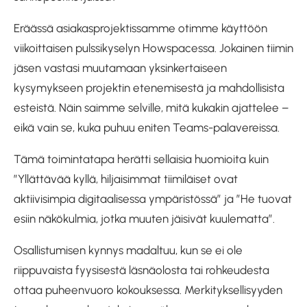
Eräässä asiakasprojektissamme otimme käyttöön
viikoittaisen pulssikyselyn Howspacessa. Jokainen tiimin
jäsen vastasi muutamaan yksinkertaiseen
kysymykseen projektin etenemisestä ja mahdollisista
esteistä. Näin saimme selville, mitä kukakin ajattelee –
eikä vain se, kuka puhuu eniten Teams-palavereissa.
Tämä toimintatapa herätti sellaisia huomioita kuin
”Yllättävää kyllä, hiljaisimmat tiimiläiset ovat
aktiivisimpia digitaalisessa ympäristössä” ja ”He tuovat
esiin näkökulmia, jotka muuten jäisivät kuulematta”.
Osallistumisen kynnys madaltuu, kun se ei ole
riippuvaista fyysisestä läsnäolosta tai rohkeudesta
ottaa puheenvuoro kokouksessa. Merkityksellisyyden