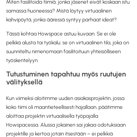
Miten fasilitoida tiimiä, jonka jäsenet eivät koskaan istu
samassa huoneessa? Mistä löytyy virtuaalinen
kahvipöytä, jonka ääressä syntyy parhaat ideat?
Tässä kohtaa Howspace astuu kuvaan. Se ei ole
pelkkä alusta tai työkalu: se on virtuaalinen tila, joka on
suunniteltu nimenomaan fasilitoituun yhteisölliseen
työskentelyyn.
Tutustuminen tapahtuu myös ruutujen
välityksellä
Kun viimeksi aloitimme uuden asiakasprojektin, jossa
koko tiimi oli maantieteellisesti hajallaan, päätimme
aloittaa projektin virtuaalisella työpajalla
Howspacessa. Alussa jokainen sai jakaa odotuksiaan
projektille ja kertoa jotain itsestään – ei pelkkiä