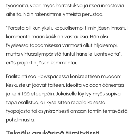
työasioita, vaan myös harrastuksia ja itseä innostavia
aiheita. Näin rakensimme yhteistä perustaa.
”Parasta oli, kun yksi ulkopuolisempi tiimin jäsen innostui
kommentoimaan kaikkien vastauksia. Hän olisi
fyysisessä tapaamisessa varmasti ollut hiljaisempi,
mutta virtuaaliympäristö tuntui hänelle luontevalta”,
eräs projektin jäsen kommentoi.
Fasilitointi saa Howspacessa konkreettisen muodon:
Keskustelut jäävät talteen, ideoita voidaan äänestää
ja kehittää eteenpäin. Jokaiselle löytyy myös sopiva
tapa osallistua, oli kyse sitten reaaliaikaisesta
työpajasta tai asynkronisesti omaan tahtiin tehtävästä
pohdinnasta.
Tekoäly apukäsinä tiimityössä