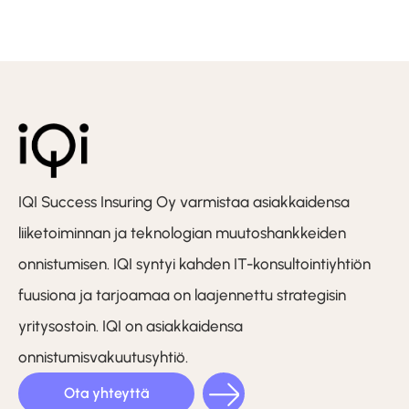
IQI Success Insuring Oy varmistaa asiakkaidensa
liiketoiminnan ja teknologian muutoshankkeiden
onnistumisen. IQI syntyi kahden IT-konsultointiyhtiön
fuusiona ja tarjoamaa on laajennettu strategisin
yritysostoin. IQI on asiakkaidensa
onnistumisvakuutusyhtiö.
Ota yhteyttä