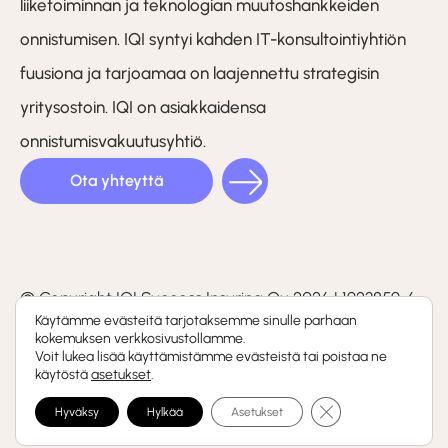
liiketoiminnan ja teknologian muutoshankkeiden
onnistumisen. IQI syntyi kahden IT-konsultointiyhtiön
fuusiona ja tarjoamaa on laajennettu strategisin
yritysostoin. IQI on asiakkaidensa
onnistumisvakuutusyhtiö.
Ota yhteyttä
LinkedIn
Facebook
Instagram
(F)
© Copyright IQI Success Insuring Oy 2026 | 1923859-6
Käytämme evästeitä tarjotaksemme sinulle parhaan
kokemuksen verkkosivustollamme.
Tietosuojaseloste
Voit lukea lisää käyttämistämme evästeistä tai poistaa ne
käytöstä
asetukset
.
Whistleblowing-kanava
Sulje evästebanneri
Hyväksy
Hylkää
Asetukset