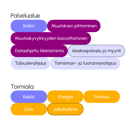
Palvelualue
Kaikki
Muutoksen johtaminen
Muutoskyvykkyyden kasvattaminen
Dataohjattu liiketoiminta
Asiakaspalvelu ja myynti
Taloudenohjaus
Toiminnan- ja tuotannonohjaus
Toimiala
Kaikki
Energia
Finanssi
Sote
Julkishallinto