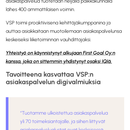
asiakaspalvelua tuotetaan neljällä paikkakunnalla
lähes 400 ammattilaisen voimin.
VSP toimii proaktiivisena kehittäjäkumppanina ja
auttaa asiakkaitaan muotoilemaan asiakaspalvelunsa
keskeiseksi liiketoiminnan vauhdittajaksi.
Yhteistyö on käynnistynyt alkujaan First Goal Oy:n
kanssa, joka on sittemmin yhdistynyt osaksi IQIä.
Tavoitteena kasvattaa VSP:n
asiakaspalvelun digivalmiuksia
“Tuotamme ulkoistettua asiakaspalvelua
yli 70 toimeksiantajalle, ja siihen liittyvät
asiakaspalvelualustat ovat keskeisessä