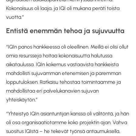
Kokonaisuus oli laaja, ja IQI oli mukana peräti toista
vuotta.”
Entistä enemmän tehoa ja sujuvuutta
“IQIn panos hankkeessa oli oleellinen. Meillä ei olisi ollut
omia resursseja hoitaa kokonaisuutta halutussa
aikataulussa. IQIn kokemus vastaavista hankkeista
mahdollisti sujuvamman etenemisen ja paremman
lopputuloksen. Ratkaisu tehostaa toimintaamme ja
mahdollistaa eri palvelukanavien sujuvan
yhteiskäytön.”
“Yhteistyö IQIn asiantuntijan kanssa oli välitöntä, ja hän
oli osa organisaatiotamme koko projektin ajan. Vahva
suositus IQIstä – he tekevät työnsä antaumuksella,