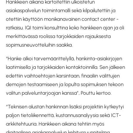
Hankkeen aikana kartoitettiin ulkoistetun
asiakaspalvelun toimintamalli sekä kilpailutettiin ja
otettiin käyttöön monikanavainen contact center -
ratkaisu. IQI toimi konsulttina koko hankkeen ajan ja oli
merkittävässä roolissa tarjokkaiden rajauksesta
sopimusneuvotteluihin saakka.
“Hanke alkoi tarvemäärittelyllä, hankinta-asiakirjojen
laatimisella ja tarjokkaiden kontaktoinnilla. Sen jälkeen
edettiin vaihtoehtojen karsintaan, finaaliin valittujen
demojen testaamiseen ja lopulta sopimuksen tekoon
valitun palveluntarjoajan kanssa”, Pouttu kertoo.
“Teknisen alustan hankinnan lisäksi projektiin kytkeytyi
paljon tietoliikennettä, kustannusanalyysia sekä ICT-
arkkitehtuuria. Hankkeen aikana tehtiin myös
digitaalisen asiakaspalvelun kehityssuunnitelma.