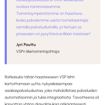
roolissa toiminnassamme.
Toimintaympäristömme on haastava,
koska palvelemme useita toimeksiantajia
samalla palvelualustalla, ja tietojen ja
prosessien on pysyttävä erillään toisistaan”
Jyri Pouttu
VSPn liiketoimintajohtaja
Ratkaisuksi tähän haasteeseen VSP lähti
kartoittamaan uutta, nykyaikaisempaa
asiakaspalvelualustaa, joka mahdollistaisi palveluiden
automatisoinnin ja tukisi integraatioita. Tavoitteena oli
kasvattaa yhtiön digivalmiuksia pitkäjänteisesti.