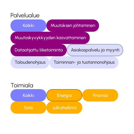
Palvelualue
Kaikki
Muutoksen johtaminen
Muutoskyvykkyyden kasvattaminen
Dataohjattu liiketoiminta
Asiakaspalvelu ja myynti
Taloudenohjaus
Toiminnan- ja tuotannonohjaus
Toimiala
Kaikki
Energia
Finanssi
Sote
Julkishallinto