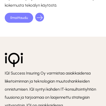
kokemusta tekoälyn käytöstä.
Ilmoittaudu
IQI Success Insuring Oy varmistaa asiakkaidensa
liiketoiminnan ja teknologian muutoshankkeiden
onnistumisen. IQI syntyi kahden IT-konsultointiyhtiön
fuusiona ja tarjoamaa on laajennettu strategisin
yritysostoin. IQI on asiakkaidensa