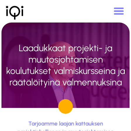
Laadukkaat projekti- ja
muutos­johtamisen
koulutukset valmis­kursseina ja
räätälöityinä valmennuksina
Tarjoamme laajan kattauksen