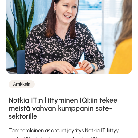
Artikkelit
Kategoriat
Notkia IT:n liittyminen IQI:iin tekee
meistä vahvan kumppanin sote-
sektorille
Tamperelainen asiantuntijayritys Notkia IT liittyy