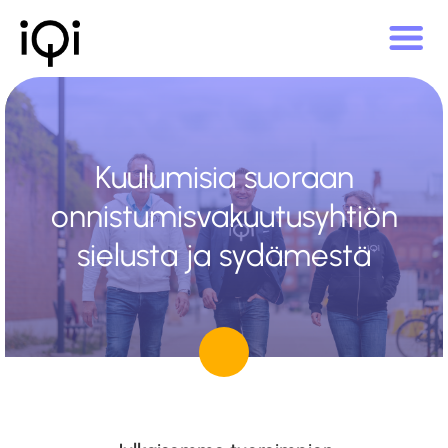
Kuulumisia suoraan
onnistumisvakuutusyhtiön
sielusta ja sydämestä