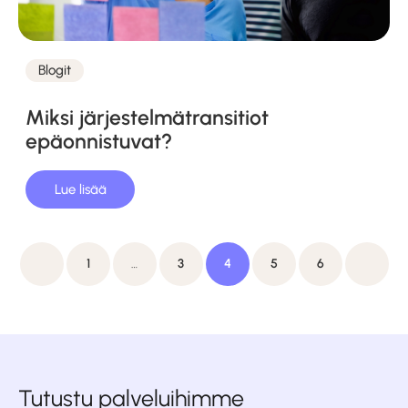
Blogit
Kategoriat
Miksi järjestelmätransitiot
epäonnistuvat?
Lue lisää
Artikkelien
Previous
Seuraa
1
…
3
4
5
6
sivutus
Tutustu palveluihimme