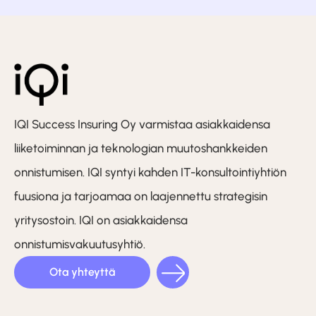
IQI Success Insuring Oy varmistaa asiakkaidensa
liiketoiminnan ja teknologian muutoshankkeiden
onnistumisen. IQI syntyi kahden IT-konsultointiyhtiön
fuusiona ja tarjoamaa on laajennettu strategisin
yritysostoin. IQI on asiakkaidensa
onnistumisvakuutusyhtiö.
Ota yhteyttä
LinkedIn
Facebook
Instagram