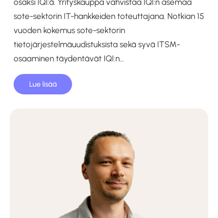
osaksi IQI:ä. Yrityskauppa vahvistaa IQI:n asemaa
sote-sektorin IT-hankkeiden toteuttajana. Notkian 15
vuoden kokemus sote-sektorin
tietojärjestelmäuudistuksista sekä syvä ITSM-
osaaminen täydentävät IQI:n…
Lue lisää