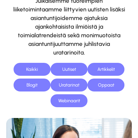
Julkaisemme tuoreimpien
liiketoimintaamme liittyvien uutisten lisäksi
asiantuntijoidemme ajatuksia
ajankohtaisista ilmiöistä ja
toimialatrendeistä sekä monimuotoista
asiantuntijuuttamme juhlistavia
uratarinoita.
Kaikki
Uutiset
Artikkelit
Blogit
Uratarinat
Oppaat
Webinaarit