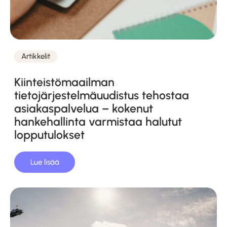
Artikkelit
Kategoriat
Kiinteistömaailman
tietojärjestelmäuudistus tehostaa
asiakaspalvelua – kokenut
hankehallinta varmistaa halutut
lopputulokset
Lue lisää