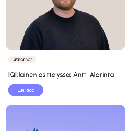
Uratarinat
Kategoriat
IQI:läinen esittelyssä: Antti Alarinta
Lue lisää