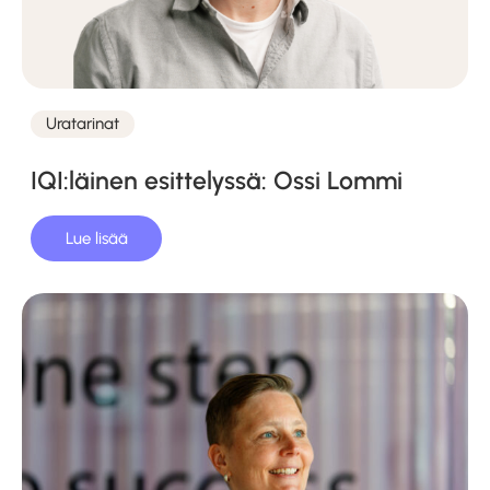
Uratarinat
Kategoriat
IQI:läinen esittelyssä: Ossi Lommi
Lue lisää