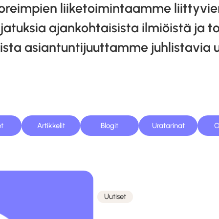
reimpien liiketoimintaamme liittyvien 
atuksia ajankohtaisista ilmiöistä ja t
ta asiantuntijuuttamme juhlistavia u
et
Artikkelit
Blogit
Uratarinat
O
Uutiset
Kategoriat