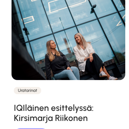
Uratarinat
Kategoriat
IQIläinen esittelyssä:
Kirsimarja Riikonen