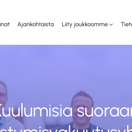
inat
Ajankohtaista
Liity joukkoomme
Tiet
inen
Asiakaspalvelu ja myynti
K
en
Taloudenohjaus
Toiminnan- ja
oiminta
tuotannonohjaus
Kuulumisia suoraa