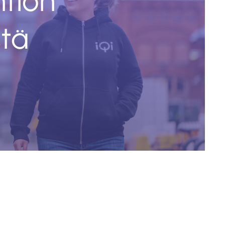
tiön
stä