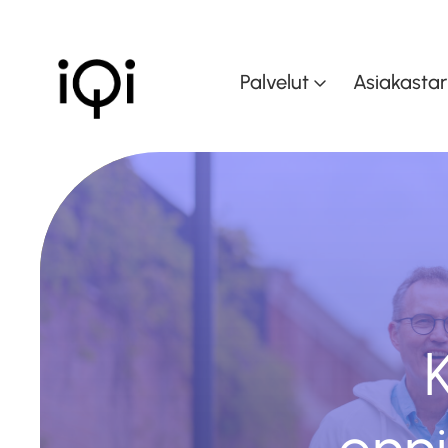
Palvelut
Asiakastar
Muutoksen johtam
Muutoskyvykkyyd
kasvattaminen
Dataohjattu liiket