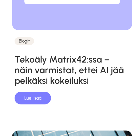
Blogit
Kategoriat
Tekoäly Matrix42:ssa –
näin varmistat, ettei AI jää
pelkäksi kokeiluksi
Lue lisää