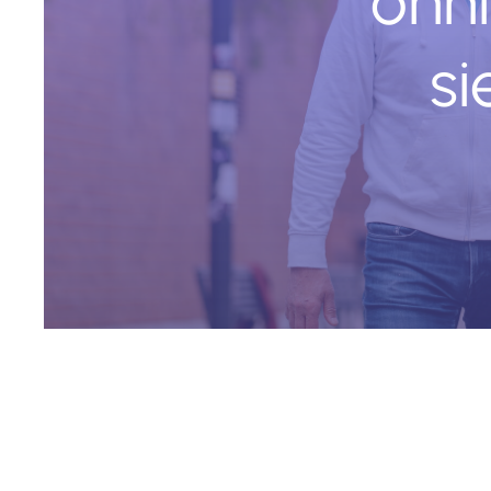
onn
si