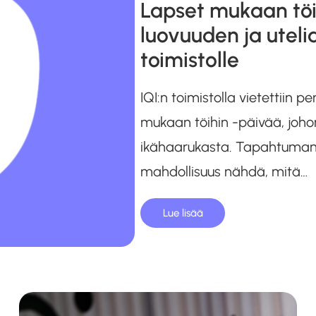
Lapset mukaan töih
luovuuden ja uteli
toimistolle
IQI:n toimistolla vietettiin pe
mukaan töihin -päivää, johon
ikähaarukasta. Tapahtuman ta
mahdollisuus nähdä, mitä…
Lue lisää