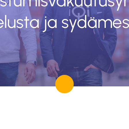
istumisvakuutusyh
elusta ja sydäme