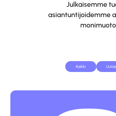
Julkaisemme tuo
asiantuntijoidemme aj
monimuotois
Kaikki
Uutis