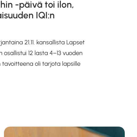
in -päivä toi ilon,
aisuuden IQI:n
rjantaina 21.11. kansallista Lapset
 osallistui 12 lasta 4–13 vuoden
voitteena oli tarjota lapsille