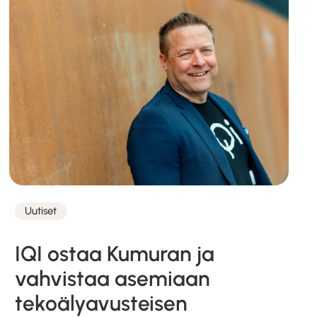
Uutiset
Kategoriat
IQI ostaa Kumuran ja
vahvistaa asemiaan
tekoälyavusteisen