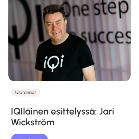
Uratarinat
Kategoriat
IQIläinen esittelyssä: Jari
Wickström