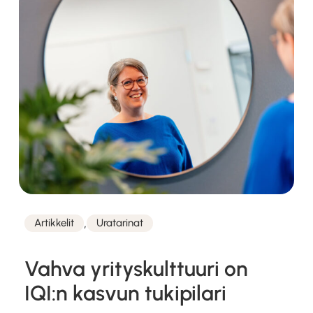
,
Artikkelit
Uratarinat
Kategoriat
Vahva yrityskulttuuri on
IQI:n kasvun tukipilari