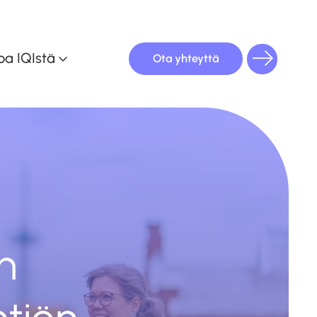
oa IQIstä
Ota yhteyttä
oulutuskalenteri
n