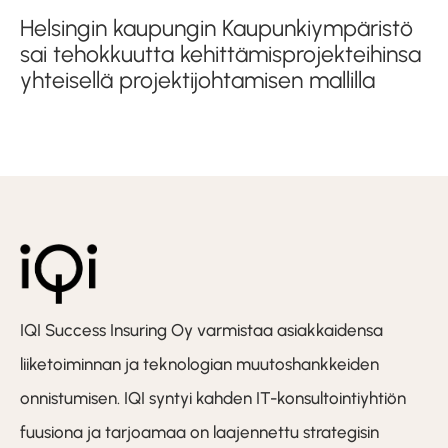
Helsingin kaupungin Kaupunkiympäristö
sai tehokkuutta kehittämis­projekteihinsa
yhteisellä projekti­johtamisen mallilla
IQI Success Insuring Oy varmistaa asiakkaidensa
liiketoiminnan ja teknologian muutoshankkeiden
onnistumisen. IQI syntyi kahden IT-konsultointiyhtiön
fuusiona ja tarjoamaa on laajennettu strategisin