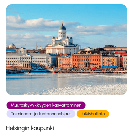
Muutoskyvykkyyden kasvattaminen
Toiminnan- ja tuotannonohjaus
Julkishallinto
Helsingin kaupunki