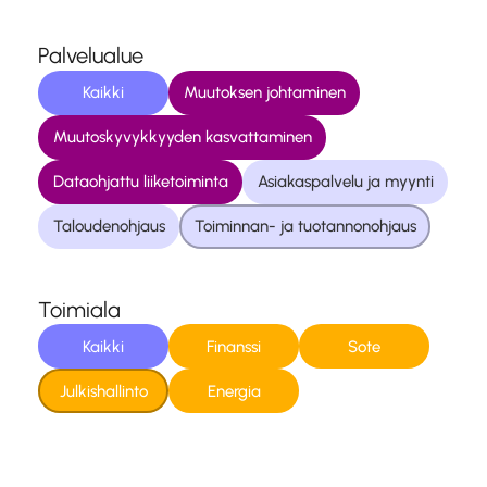
Palvelualue
Kaikki
Muutoksen johtaminen
Muutoskyvykkyyden kasvattaminen
Dataohjattu liiketoiminta
Asiakaspalvelu ja myynti
Taloudenohjaus
Toiminnan- ja tuotannonohjaus
Toimiala
Kaikki
Finanssi
Sote
Julkishallinto
Energia