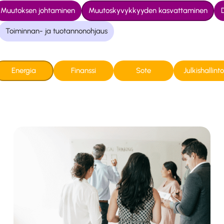
Muutoksen johtaminen
Muutoskyvykkyyden kasvattaminen
D
Toiminnan- ja tuotannonohjaus
Energia
Finanssi
Sote
Julkishallinto