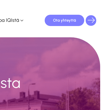
oa IQIstä
Ota yhteyttä
oulutuskalenteri
ista