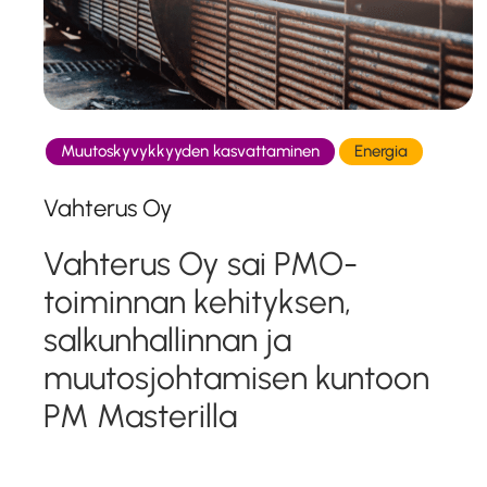
Muutoskyvykkyyden kasvattaminen
Energia
Vahterus Oy
Vahterus Oy sai PMO-
toiminnan kehityksen,
salkunhallinnan ja
muutosjohtamisen kuntoon
PM Masterilla