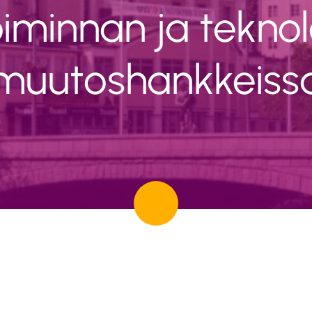
toiminnan ja tekno
muutoshankkeiss