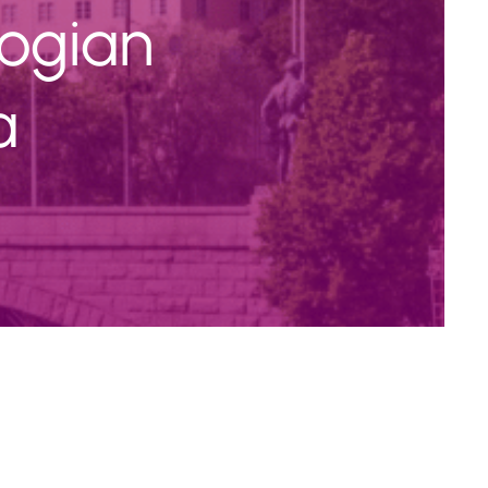
logian
a