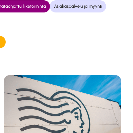
ataohjattu liiketoiminta
Asiakaspalvelu ja myynti