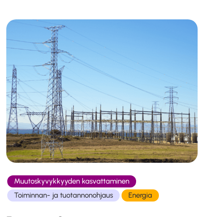
Muutoskyvykkyyden kasvattaminen
Toiminnan- ja tuotannonohjaus
Energia