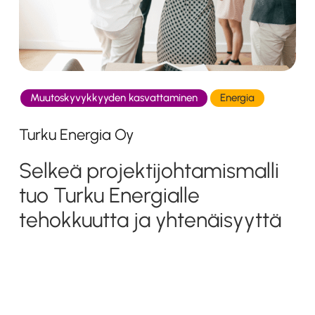
Muutoskyvykkyyden kasvattaminen
Energia
Turku Energia Oy
Selkeä projektijohtamismalli
tuo Turku Energialle
tehokkuutta ja yhtenäisyyttä