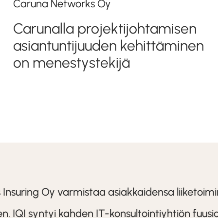
Caruna Networks Oy
Carunalla projektijohtamisen
asiantuntijuuden kehittäminen
on menestystekijä
s Insuring Oy varmistaa asiakkaidensa liiketoi
n. IQI syntyi kahden IT-konsultointiyhtiön fuus