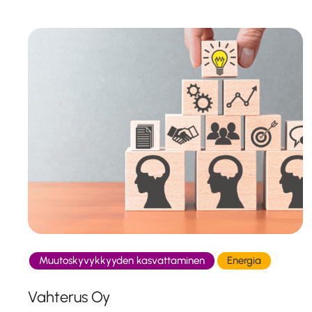
Muutoskyvykkyyden kasvattaminen
Energia
Vahterus Oy